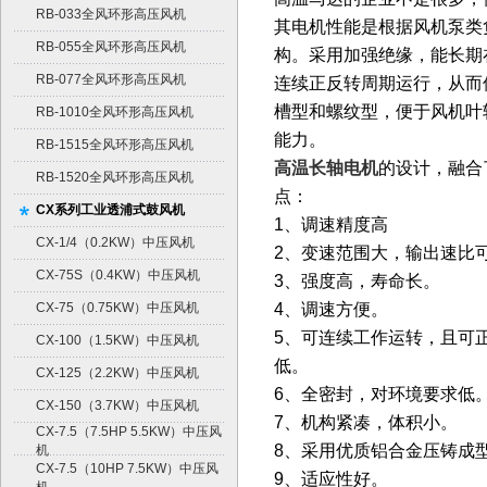
RB-033全风环形高压风机
其电机性能是根据风机泵类
RB-055全风环形高压风机
构。采用加强绝缘，能长期
RB-077全风环形高压风机
连续正反转周期运行，从而
槽型和螺纹型，便于风机叶
RB-1010全风环形高压风机
能力。
RB-1515全风环形高压风机
高温长轴电机
的设计，融合
RB-1520全风环形高压风机
点：
CX系列工业透浦式鼓风机
1、调速精度高
CX-1/4（0.2KW）中压风机
2、变速范围大，输出速比可在
CX-75S（0.4KW）中压风机
3、强度高，寿命长。
CX-75（0.75KW）中压风机
4、调速方便。
5、可连续工作运转，且可
CX-100（1.5KW）中压风机
低。
CX-125（2.2KW）中压风机
6、全密封，对环境要求低
CX-150（3.7KW）中压风机
7、机构紧凑，体积小。
CX-7.5（7.5HP 5.5KW）中压风
8、采用优质铝合金压铸成
机
CX-7.5（10HP 7.5KW）中压风
9、适应性好。