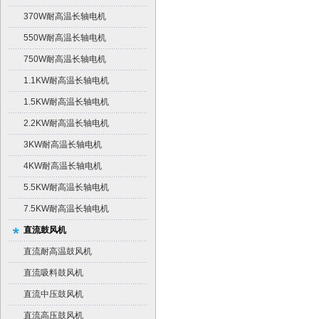
370W耐高温长轴电机
550W耐高温长轴电机
750W耐高温长轴电机
1.1KW耐高温长轴电机
1.5KW耐高温长轴电机
2.2KW耐高温长轴电机
3KW耐高温长轴电机
4KW耐高温长轴电机
5.5KW耐高温长轴电机
7.5KW耐高温长轴电机
直流鼓风机
直流耐高温鼓风机
直流吸料鼓风机
直流中压鼓风机
直流高压鼓风机