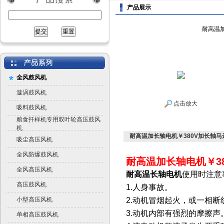
产品展示
耐高温加
全风鼓风机
漩涡鼓风机
点击放大
吸料鼓风机
粮食扦样机专用双叶轮高压鼓风
机
耐高温加长轴电机￥380V加长轴马
吸尘高压风机
全风防爆鼓风机
耐高温加长轴电机￥3
全风高压风机
耐高温长轴电机
使用时注意
高压鼓风机
1.人身事故。
小型高压风机
2.动机冒烟起火，或一相断
3.动机内部有强烈的摩擦声
单相高压鼓风机