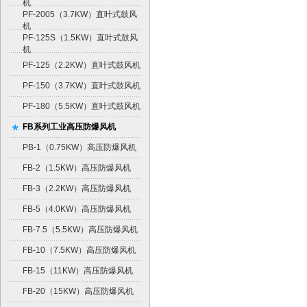
机
PF-2005（3.7KW）直叶式鼓风
机
PF-125S（1.5KW）直叶式鼓风
机
PF-125（2.2KW）直叶式鼓风机
PF-150（3.7KW）直叶式鼓风机
PF-180（5.5KW）直叶式鼓风机
FB系列工业高压防爆风机
PB-1（0.75KW）高压防爆风机
FB-2（1.5KW）高压防爆风机
FB-3（2.2KW）高压防爆风机
FB-5（4.0KW）高压防爆风机
FB-7.5（5.5KW）高压防爆风机
FB-10（7.5KW）高压防爆风机
FB-15（11KW）高压防爆风机
FB-20（15KW）高压防爆风机