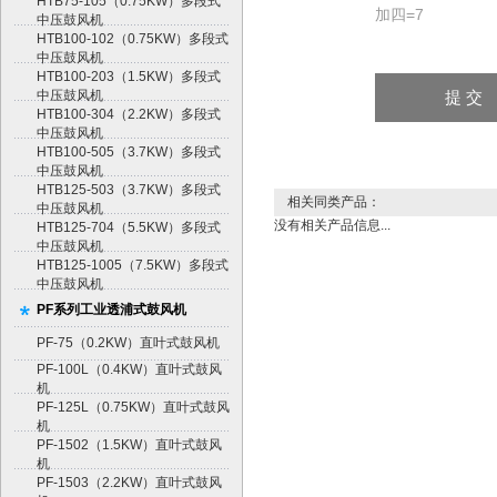
HTB75-105（0.75KW）多段式
加四=7
中压鼓风机
HTB100-102（0.75KW）多段式
中压鼓风机
HTB100-203（1.5KW）多段式
中压鼓风机
HTB100-304（2.2KW）多段式
中压鼓风机
HTB100-505（3.7KW）多段式
中压鼓风机
HTB125-503（3.7KW）多段式
相关同类产品：
中压鼓风机
没有相关产品信息...
HTB125-704（5.5KW）多段式
中压鼓风机
HTB125-1005（7.5KW）多段式
中压鼓风机
PF系列工业透浦式鼓风机
PF-75（0.2KW）直叶式鼓风机
PF-100L（0.4KW）直叶式鼓风
机
PF-125L（0.75KW）直叶式鼓风
机
PF-1502（1.5KW）直叶式鼓风
机
PF-1503（2.2KW）直叶式鼓风