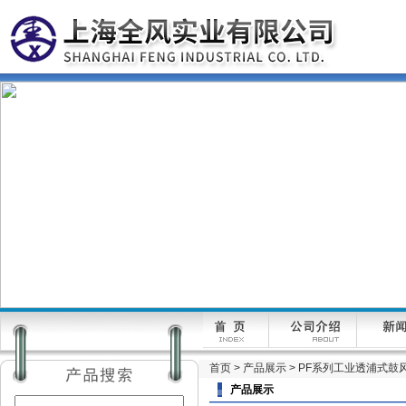
首页
>
产品展示
>
PF系列工业透浦式鼓
产品展示