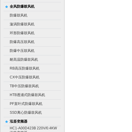
全风防爆鼓风机
防爆鼓风机
漩涡防爆鼓风机
环形防爆鼓风机
防爆高压鼓风机
防爆中压鼓风机
耐高温防爆鼓风机
RB高压防爆鼓风机
CX中压防爆鼓风机
TB中压防爆鼓风机
HTB透浦式防爆鼓风机
PF直叶式防爆鼓风机
SSD离心防爆鼓风机
泓筌变频器
HC1-A00D423B 220V/0.4KW