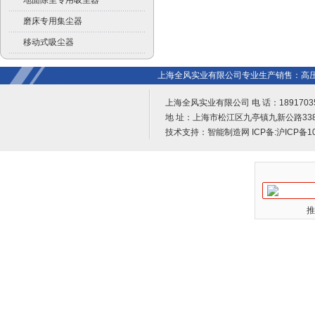
地面除尘专用吸尘器
磨床专用集尘器
移动式吸尘器
上海全风实业有限公司专业生产销售：高压
上海全风实业有限公司 电 话：18917035482
地 址：上海市松江区九亭镇九新公路338号
技术支持：
智能制造网
ICP备:
沪ICP备10
推