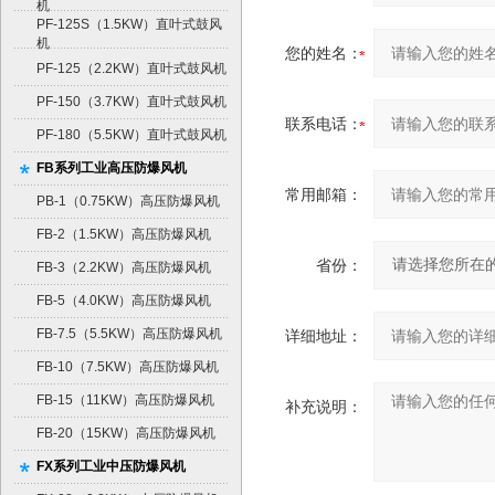
机
PF-125S（1.5KW）直叶式鼓风
机
您的姓名：
PF-125（2.2KW）直叶式鼓风机
PF-150（3.7KW）直叶式鼓风机
联系电话：
PF-180（5.5KW）直叶式鼓风机
FB系列工业高压防爆风机
常用邮箱：
PB-1（0.75KW）高压防爆风机
FB-2（1.5KW）高压防爆风机
省份：
FB-3（2.2KW）高压防爆风机
FB-5（4.0KW）高压防爆风机
FB-7.5（5.5KW）高压防爆风机
详细地址：
FB-10（7.5KW）高压防爆风机
FB-15（11KW）高压防爆风机
补充说明：
FB-20（15KW）高压防爆风机
FX系列工业中压防爆风机