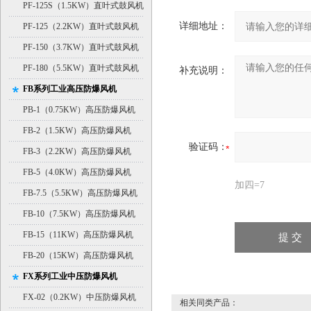
PF-125S（1.5KW）直叶式鼓风机
详细地址：
PF-125（2.2KW）直叶式鼓风机
PF-150（3.7KW）直叶式鼓风机
PF-180（5.5KW）直叶式鼓风机
补充说明：
FB系列工业高压防爆风机
PB-1（0.75KW）高压防爆风机
FB-2（1.5KW）高压防爆风机
验证码：
FB-3（2.2KW）高压防爆风机
FB-5（4.0KW）高压防爆风机
加四=7
FB-7.5（5.5KW）高压防爆风机
FB-10（7.5KW）高压防爆风机
FB-15（11KW）高压防爆风机
FB-20（15KW）高压防爆风机
FX系列工业中压防爆风机
FX-02（0.2KW）中压防爆风机
相关同类产品：