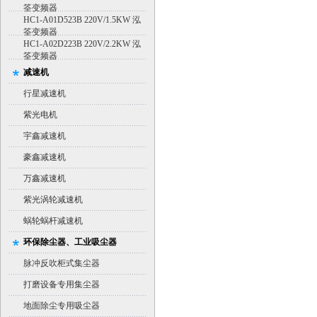
筌变频器
HC1-A01D523B 220V/1.5KW 泓
筌变频器
HC1-A02D223B 220V/2.2KW 泓
筌变频器
减速机
行星减速机
紫光电机
宇鑫减速机
豪鑫减速机
万鑫减速机
紫光涡轮减速机
蜗轮蜗杆减速机
环保除尘器、工业吸尘器
脉冲反吹柜式集尘器
打磨设备专用集尘器
地面除尘专用吸尘器