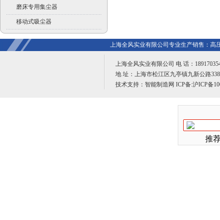
磨床专用集尘器
移动式吸尘器
上海全风实业有限公司专业生产销售：高压
上海全风实业有限公司 电 话：18917035482 手
地 址：上海市松江区九亭镇九新公路338号 
技术支持：
智能制造网
ICP备:
沪ICP备100
推