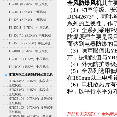
全风防爆
风机
其主
TB-201（0.75KW）中压风机
（1）功率等级、
TB-202（1.5KW）中压风机
DIN42673*，
TB-125（2.2KW）中压风机
系列的互换性，作
TB-150-5（3.7KW）中压风机
（2）全系列采用F
TB-150-7.5（5.5KW）中压风机
防爆原理主要是采
而达到电器防爆的
TB-150-10（7.5KW）中压风机
（3）噪声限值比Y
TB-1010（7.5KW）中压风机
声，振动限值与Y
TB-20015（11KW）中压风机
（4）外壳防护等级提
TB-20020（15KW）中压风机
（5）全系列选用
HTB系列工业透浦多段式鼓风机
在180mm以上电
HTB75-032（0.3KW）多段式中
（6）电机散热片
压鼓风机
HTB75-053（0.4KW）多段式中
种，以平行水平分
压鼓风机
HTB75-104（0.75KW）多段式中
压鼓风机
HTB75-105（0.75KW）多段式中
压鼓风机
产品相关关键字：
全风鼓
HTB100-102（0.75KW）多段式