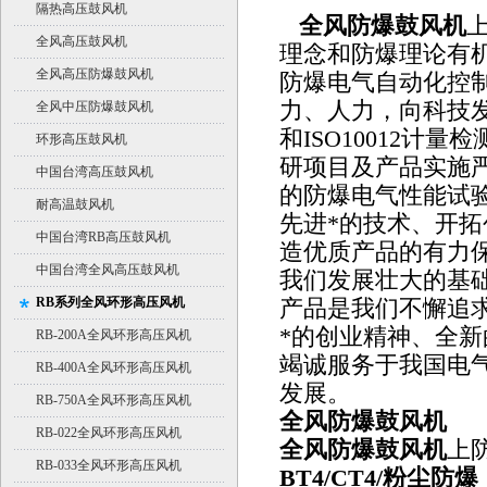
隔热高压鼓风机
全风防爆鼓风机
全风高压鼓风机
理念和防爆理论有
全风高压防爆鼓风机
防爆电气自动化控
力、人力，向科技发展
全风中压防爆鼓风机
和ISO10012计
环形高压鼓风机
研项目及产品实施
中国台湾高压鼓风机
的防爆电气性能试
耐高温鼓风机
先进*的技术、开
中国台湾RB高压鼓风机
造优质产品的有力
中国台湾全风高压鼓风机
我们发展壮大的基
RB系列全风环形高压风机
产品是我们不懈追
*的创业精神、全
RB-200A全风环形高压风机
竭诚服务于我国电
RB-400A全风环形高压风机
发展。
RB-750A全风环形高压风机
全风防爆鼓风机
RB-022全风环形高压风机
全风防爆鼓风机
上
RB-033全风环形高压风机
BT4/CT4/粉尘防爆