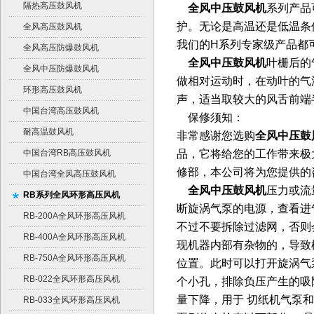
隔热高压鼓风机
全风中压鼓风机
系列产品
护。无论是高温还是低温条
全风高压鼓风机
我们的H系列专家级产品都
全风高压防爆鼓风机
全风中压鼓风机
叶栅后的
全风中压防爆鼓风机
做相对运动时，在动叶的气
环形高压鼓风机
声，适当取较大的风舌前端
中国台湾高压鼓风机
保修须知：
耐高温鼓风机
非常感谢您选购
全风中压鼓
中国台湾RB高压鼓风机
品，它将给您的工作带来极
修部，本公司将为您提供的
中国台湾全风高压鼓风机
全风中压鼓风机
压力或流
RB系列全风环形高压风机
断旋涡气泵的电源，查看进
RB-200A全风环形高压风机
不过不要拆除过滤网，否则
RB-400A全风环形高压风机
现机器内部有杂物的，导致
RB-750A全风环形高压风机
位置。此时可以打开旋涡气
RB-022全风环形高压风机
个小孔，排除负压产生的吸
量下降，用于 切纸机气泵和
RB-033全风环形高压风机