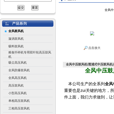
全风中
全风鼓风机
漩涡鼓风机
吸料鼓风机
点击放大
粮食扦样机专用双叶轮高压鼓风
机
吸尘高压风机
全风中压鼓风机/透浦式中压鼓风机
全风中压鼓
全风防爆鼓风机
全风高压风机
本公司生产的全系列
全风
高压鼓风机
重要也是zui关键的地方，所
小型高压风机
件上面，我们力求做到，让
单相高压鼓风机
三相高压鼓风机