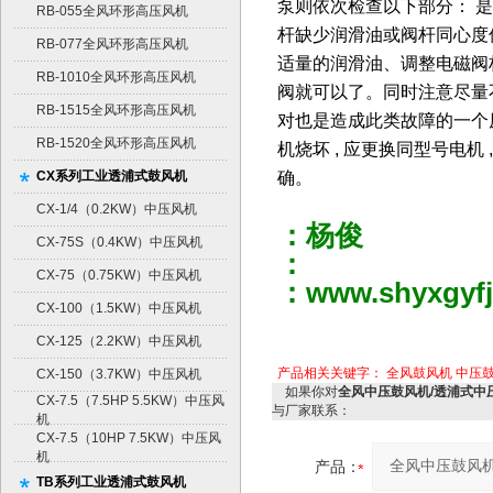
泵则依次检查以下部分： 
RB-055全风环形高压风机
杆缺少润滑油或阀杆同心度偏
RB-077全风环形高压风机
适量的润滑油、调整电磁阀
RB-1010全风环形高压风机
阀就可以了。同时注意尽量
RB-1515全风环形高压风机
对也是造成此类故障的一个原
RB-1520全风环形高压风机
机烧坏 , 应更换同型号电机
CX系列工业透浦式鼓风机
确。
CX-1/4（0.2KW）中压风机
：杨俊
CX-75S（0.4KW）中压风机
：
CX-75（0.75KW）中压风机
：www.shyxg
CX-100（1.5KW）中压风机
CX-125（2.2KW）中压风机
产品相关关键字：
全风鼓风机
中压
CX-150（3.7KW）中压风机
如果你对
全风中压鼓风机/透浦式中
CX-7.5（7.5HP 5.5KW）中压风
与厂家联系：
机
CX-7.5（10HP 7.5KW）中压风
机
产品：
TB系列工业透浦式鼓风机