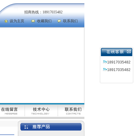
招商热线：18917035482
设为主页
收藏我们
联系我们
18917035482
18917035482
特殊防爆旋涡气泵生产厂
家