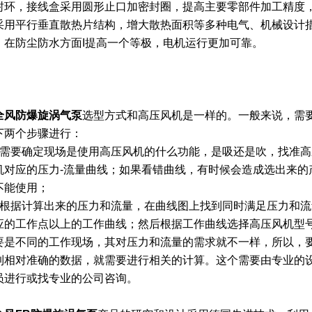
封环，接线盒采用圆形止口加密封圈，提高主要零部件加工精度
采用平行垂直散热片结构，增大散热面积等多种电气、机械设计
，在防尘防水方面I提高一个等极，电机运行更加可靠。
全风防爆旋涡气泵
选型方式和高压风机是一样的。一般来说，需
下两个步骤进行：
、需要确定现场是使用高压风机的什么功能，是吸还是吹，找准高
机对应的压力-流量曲线；如果看错曲线，有时候会造成选出来的
不能使用；
、根据计算出来的压力和流量，在曲线图上找到同时满足压力和流
应的工作点以上的工作曲线；然后根据工作曲线选择高压风机型
要是不同的工作现场，其对压力和流量的需求就不一样，所以，
到相对准确的数据，就需要进行相关的计算。这个需要由专业的
员进行或找专业的公司咨询。