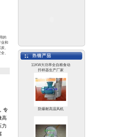
变频防爆耐高温鼓风机
用的
行业和
煤炭、
安全、
11KW大功率全自粮食动
扦样器生产厂家
防爆耐高温风机
，专
做高
压力
腐