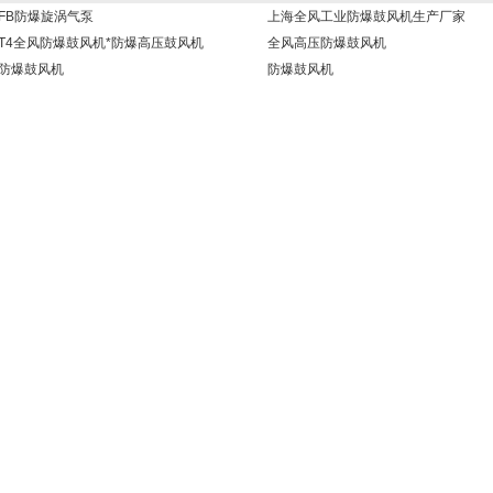
FB防爆旋涡气泵
上海全风工业防爆鼓风机生产厂家
ICT4全风防爆鼓风机*防爆高压鼓风机
全风高压防爆鼓风机
防爆鼓风机
防爆鼓风机