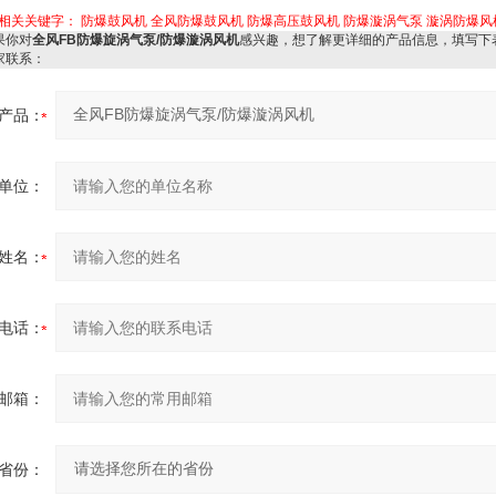
相关关键字：
防爆鼓风机
全风防爆鼓风机
防爆高压鼓风机
防爆漩涡气泵
漩涡防爆风
你对
全风FB防爆旋涡气泵/防爆漩涡风机
感兴趣，想了解更详细的产品信息，填写下
家联系：
产品：
单位：
姓名：
电话：
邮箱：
省份：