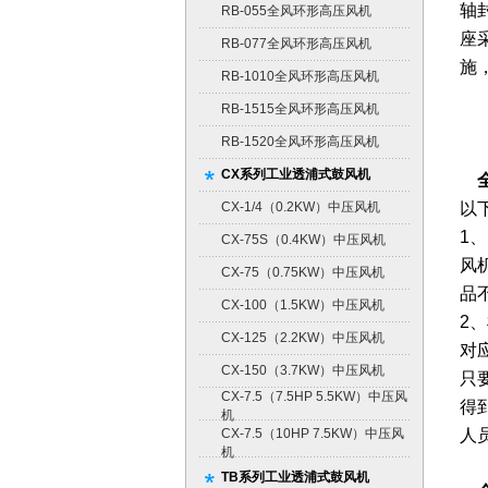
轴
RB-055全风环形高压风机
座
RB-077全风环形高压风机
施
RB-1010全风环形高压风机
RB-1515全风环形高压风机
RB-1520全风环形高压风机
CX系列工业透浦式鼓风机
CX-1/4（0.2KW）中压风机
以
1
CX-75S（0.4KW）中压风机
风
CX-75（0.75KW）中压风机
品
CX-100（1.5KW）中压风机
2
CX-125（2.2KW）中压风机
对
CX-150（3.7KW）中压风机
只
CX-7.5（7.5HP 5.5KW）中压风
得
机
CX-7.5（10HP 7.5KW）中压风
人
机
TB系列工业透浦式鼓风机