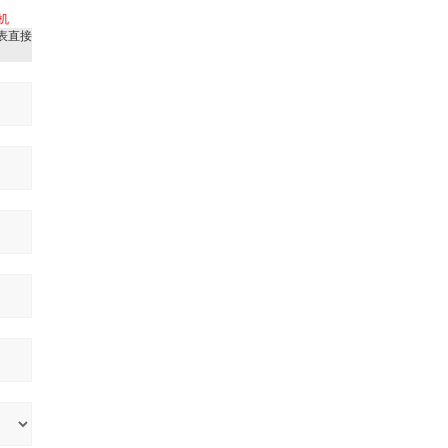
机
表直接
透浦式耐高温风机
隔热式耐高温中压风机
扦样机鼓风机