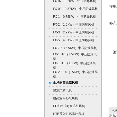
FX-02（0.2KW）中压防爆风机
详细
FX-03（0.37KW）中压防爆风机
FX-1（0.75KW）中压防爆风机
补充
FX-2（1.5KW）中压防爆风机
FX-3（2.2KW）中压防爆风机
FX-5（4.0KW）中压防爆风机
FX-7.5（5.5KW）中压防爆风机
验
FX-1010（7.5KW）中压防爆风
机
FX-1515（11KW）中压防爆风
机
FX-20020（15KW）中压防爆风
机
全风耐高温鼓风机
隔热式鼓风机
耐高温离心鼓风机
PF直叶式耐高温鼓风机
相关
HTB系列耐高温鼓风机
没有相