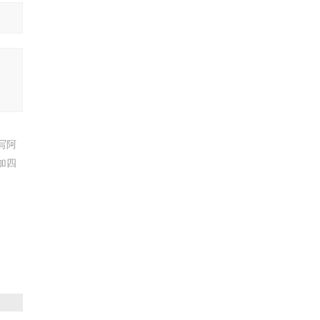
写阿
加四