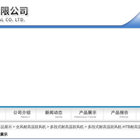
产品展示
>
全风耐高温鼓风机
>
多段式耐高温鼓风机
> 多段式耐高温鼓风机-HTB耐高
展示