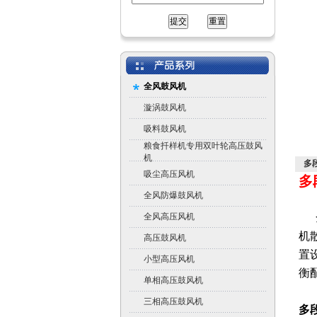
全风鼓风机
漩涡鼓风机
吸料鼓风机
粮食扦样机专用双叶轮高压鼓风
机
多
吸尘高压风机
多
全风防爆鼓风机
全风高压风机
全
机
高压鼓风机
置
小型高压风机
衡
单相高压鼓风机
三相高压鼓风机
多