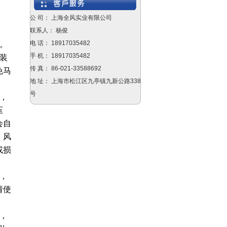
直流耐高温风机
公 司： 上海全风实业有限公司
联系人： 杨俊
电 话： 18917035482
。
手 机： 18917035482
装
传 真： 86-021-33588692
免马
地 址： 上海市松江区九亭镇九新公路338
透浦式耐高温中压鼓风机
号
，
压
会自
，风
或损
特殊防爆旋涡气泵生产厂
家
，
请使
，