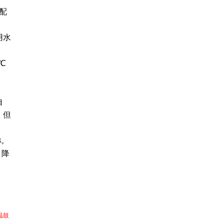
配
用水
℃
隔热式耐高温中压风机
自
，但
扦样机鼓风机
3。
，降
粮食扦样器高压风机
温鼓