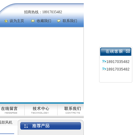
招商热线：18917035482
设为主页
收藏我们
联系我们
18917035482
18917035482
特殊防爆旋涡气泵生产厂
家
变频防爆耐高温鼓风机
温鼓风机