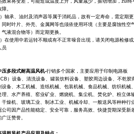
热效果将变差，可能造成温度上升，风量减少，振动增加，zui终
故障。
6）轴承、油封及消声器等属于消耗品，故有一定寿命，需定期更
。同时叶片、外壳、金属网等也须依使用环境（主要是腐蚀性空
、气液混合物等）而定期更换。
7）在使用中若运转不顺或有不正常噪音出现，请关闭电源检修或
人员
压多段式耐高温风机-
行销多个国家，主要应用于印制电路板
PCB）设备、清洗设备、罐装饮料设备、塑胶周边设备、不乾胶
刷设备、木工机械、造纸机械、包装机械、食品机械、纺织机械
处理、水产养殖、窑业矿业、燃烧机、集尘机、焚化炉、粉立体
、干燥机、玻璃工业、制冰工业、机械冷却、一般送风等种种行
冠公司因产品性能稳定、安全可靠，服务高效、快捷货期深受新
的广泛赞誉。
高温鼓风机产品应用及特点：