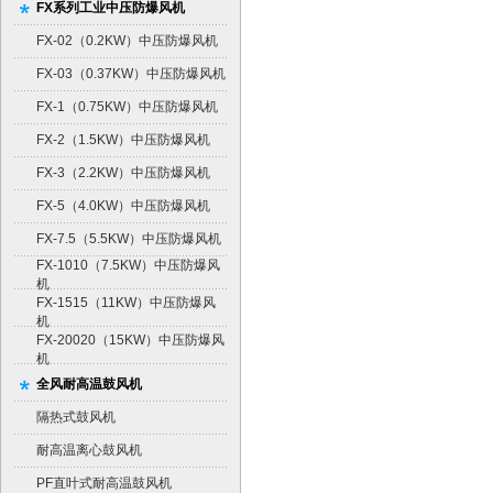
FX系列工业中压防爆风机
FX-02（0.2KW）中压防爆风机
FX-03（0.37KW）中压防爆风机
FX-1（0.75KW）中压防爆风机
FX-2（1.5KW）中压防爆风机
FX-3（2.2KW）中压防爆风机
FX-5（4.0KW）中压防爆风机
FX-7.5（5.5KW）中压防爆风机
FX-1010（7.5KW）中压防爆风
机
FX-1515（11KW）中压防爆风
机
FX-20020（15KW）中压防爆风
机
全风耐高温鼓风机
隔热式鼓风机
耐高温离心鼓风机
PF直叶式耐高温鼓风机