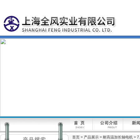
首页
>
产品展示
>
耐高温加长轴电机
>
7