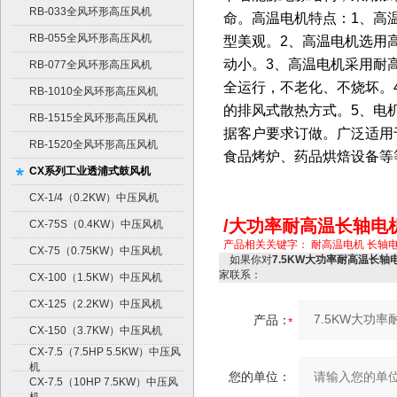
RB-033全风环形高压风机
命。高温电机特点：1、高
RB-055全风环形高压风机
型美观。2、高温电机选用
动小。3、高温电机采用耐
RB-077全风环形高压风机
全运行，不老化、不烧坏。4
RB-1010全风环形高压风机
的排风式散热方式。5、电
RB-1515全风环形高压风机
据客户要求订做。广泛适用
RB-1520全风环形高压风机
食品烤炉、药品
烘焙
设备等
CX系列工业透浦式鼓风机
CX-1/4（0.2KW）中压风机
/大功率耐高温长轴电
CX-75S（0.4KW）中压风机
产品相关关键字：
耐高温电机
长轴
CX-75（0.75KW）中压风机
如果你对
7.5KW大功率耐高温长轴
家联系：
CX-100（1.5KW）中压风机
CX-125（2.2KW）中压风机
产品：
CX-150（3.7KW）中压风机
CX-7.5（7.5HP 5.5KW）中压风
机
您的单位：
CX-7.5（10HP 7.5KW）中压风