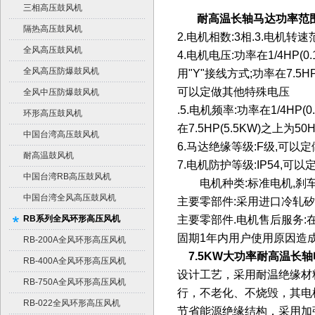
三相高压鼓风机
耐高温长轴马达功率范
隔热高压鼓风机
2.电机相数:3相.
3.电机转速范围
全风高压鼓风机
4.电机电压:功率在1/4HP(0.1
全风高压防爆鼓风机
用"Y"接线方式;功率在7.5HP
可以定做其他特殊电压
全风中压防爆鼓风机
.5.电机频率:功率在1/4HP(0.
环形高压鼓风机
在7.5HP(5.5KW)之上为
中国台湾高压鼓风机
6.马达绝缘等级:F级,可以定
耐高温鼓风机
7.电机防护等级:IP54,可以
中国台湾RB高压鼓风机
电机种类:标准电机,刹车电
中国台湾全风高压鼓风机
主要零部件:采用进口冷轧矽
RB系列全风环形高压风机
主要零部件.电机售后服务:
固期1年内用户使用原因造
RB-200A全风环形高压风机
7.5KW大功率耐高温长
RB-400A全风环形高压风机
设计工艺，采用耐温绝缘材
RB-750A全风环形高压风机
行，不老化、不烧毁，其电
RB-022全风环形高压风机
节省能源
绝缘
结构，采用加