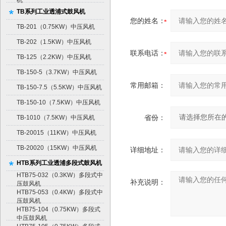
机
TB系列工业透浦式鼓风机
您的姓名：
TB-201（0.75KW）中压风机
TB-202（1.5KW）中压风机
联系电话：
TB-125（2.2KW）中压风机
TB-150-5（3.7KW）中压风机
常用邮箱：
TB-150-7.5（5.5KW）中压风机
TB-150-10（7.5KW）中压风机
省份：
TB-1010（7.5KW）中压风机
TB-20015（11KW）中压风机
TB-20020（15KW）中压风机
详细地址：
HTB系列工业透浦多段式鼓风机
HTB75-032（0.3KW）多段式中
补充说明：
压鼓风机
HTB75-053（0.4KW）多段式中
压鼓风机
HTB75-104（0.75KW）多段式
中压鼓风机