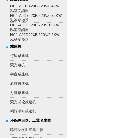
HC1-A00D423B 220V/0.4KW
泓筌变频器
HC1-A0D7523B 220V/0.75KW
泓筌变频器
HC1-A01D523B 220V/1.5KW
泓筌变频器
HC1-A02D223B 220V/2.2KW
泓筌变频器
减速机
行星减速机
紫光电机
宇鑫减速机
豪鑫减速机
万鑫减速机
紫光涡轮减速机
蜗轮蜗杆减速机
环保除尘器、工业吸尘器
脉冲反吹柜式集尘器