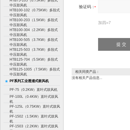
HTB75-105（0.75KW）多段式
中压鼓风机
验证码：
HTB100-102（0.75KW）多段式
中压鼓风机
HTB100-203（1.5KW）多段式
加四=7
中压鼓风机
HTB100-304（2.2KW）多段式
中压鼓风机
HTB100-505（3.7KW）多段式
中压鼓风机
HTB125-503（3.7KW）多段式
中压鼓风机
HTB125-704（5.5KW）多段式
中压鼓风机
HTB125-1005（7.5KW）多段式
相关同类产品：
中压鼓风机
没有相关产品信息...
PF系列工业透浦式鼓风机
PF-75（0.2KW）直叶式鼓风机
PF-100L（0.4KW）直叶式鼓风
机
PF-125L（0.75KW）直叶式鼓风
机
PF-1502（1.5KW）直叶式鼓风
机
PF-1503（2.2KW）直叶式鼓风