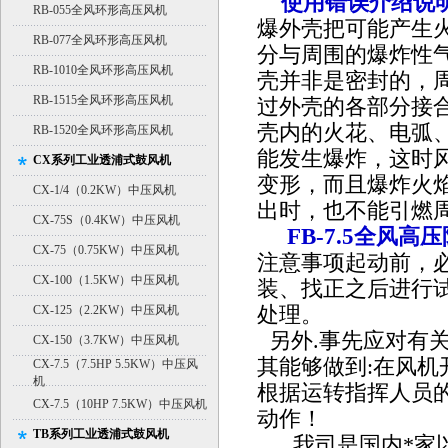
使用错误介绍说
RB-055全风环形高压风机
爆外壳把可能产生
RB-077全风环形高压风机
分与周围的爆炸性
RB-1010全风环形高压风机
壳并非是密封的，
RB-1515全风环形高压风机
过外壳的各部分接
壳内的火花、电弧
RB-1520全风环形高压风机
能发生爆炸，这时
CX系列工业透浦式鼓风机
变形，而且爆炸火
CX-1/4（0.2KW）中压风机
出时，也不能引燃
CX-75S（0.4KW）中压风机
FB-7.5
全风高压
CX-75（0.75KW）中压风机
注意事项起动前，
CX-100（1.5KW）中压风机
装、找正之后进行
CX-125（2.2KW）中压风机
处理。
另外.事先应对有
CX-150（3.7KW）中压风机
其能够做到:在风机
CX-7.5（7.5HP 5.5KW）中压风
机
根据运转指挥人员
CX-7.5（10HP 7.5KW）中压风机
动作！
TB系列工业透浦式鼓风机
我司
是国内*家