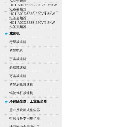
泓筌变频器
HC1-A0D7523B 220V/0.75KW
泓筌变频器
HC1-A01D523B 220V/1.5KW
泓筌变频器
HC1-A02D223B 220V/2.2KW
泓筌变频器
减速机
行星减速机
紫光电机
宇鑫减速机
豪鑫减速机
万鑫减速机
紫光涡轮减速机
蜗轮蜗杆减速机
环保除尘器、工业吸尘器
脉冲反吹柜式集尘器
打磨设备专用集尘器