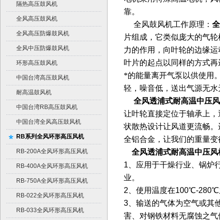
隔热高压鼓风机
靠。
全风高压鼓风机
全风鼓风机工作原理：
全
全风高压防爆鼓风机
片组成，它类似庞大的气轮
全风中压防爆鼓风机
力的作用，向叶轮的边缘运
叶片的起点以同样的方式再
环形高压鼓风机
*的能量离开气泵以供使用
中国台湾高压鼓风机
轻，噪音低，送出气源无水
耐高温鼓风机
全风透浦式耐高温中压风
中国台湾RB高压鼓风机
让叶轮直接定位于轴承上，
中国台湾全风高压鼓风机
状散热设计让风道更流畅。
RB系列全风环形高压风机
全铝合金，让我们的重量变
RB-200A全风环形高压风机
全风透浦式耐高温中压风
1、应用于干燥行业、锅炉
RB-400A全风环形高压风机
业。
RB-750A全风环形高压风机
2、使用温度在100℃-280
RB-022全风环形高压风机
3、输送的气体为空气或其
RB-033全风环形高压风机
害、对钢铁材料无腐蚀之气