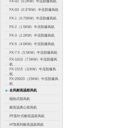
FX-02（0.2KW）中压防爆风机
FX-03（0.37KW）中压防爆风机
FX-1（0.75KW）中压防爆风机
FX-2（1.5KW）中压防爆风机
FX-3（2.2KW）中压防爆风机
FX-5（4.0KW）中压防爆风机
FX-7.5（5.5KW）中压防爆风机
FX-1010（7.5KW）中压防爆风
机
FX-1515（11KW）中压防爆风
机
FX-20020（15KW）中压防爆风
机
全风耐高温鼓风机
隔热式鼓风机
耐高温离心鼓风机
PF直叶式耐高温鼓风机
HTB系列耐高温鼓风机