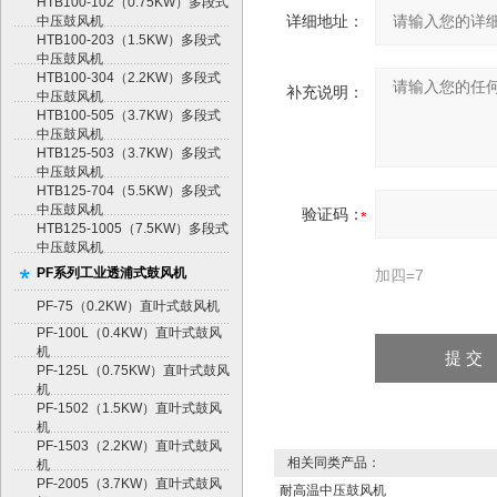
HTB100-102（0.75KW）多段式
详细地址：
中压鼓风机
HTB100-203（1.5KW）多段式
中压鼓风机
HTB100-304（2.2KW）多段式
补充说明：
中压鼓风机
HTB100-505（3.7KW）多段式
中压鼓风机
HTB125-503（3.7KW）多段式
中压鼓风机
HTB125-704（5.5KW）多段式
中压鼓风机
验证码：
HTB125-1005（7.5KW）多段式
中压鼓风机
PF系列工业透浦式鼓风机
加四=7
PF-75（0.2KW）直叶式鼓风机
PF-100L（0.4KW）直叶式鼓风
机
PF-125L（0.75KW）直叶式鼓风
机
PF-1502（1.5KW）直叶式鼓风
机
PF-1503（2.2KW）直叶式鼓风
相关同类产品：
机
PF-2005（3.7KW）直叶式鼓风
耐高温中压鼓风机