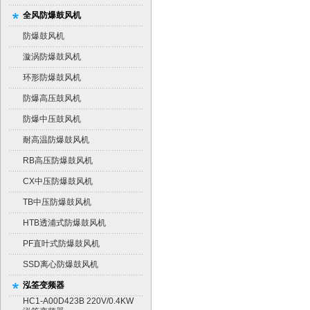
全风防爆鼓风机
防爆鼓风机
漩涡防爆鼓风机
环形防爆鼓风机
防爆高压鼓风机
防爆中压鼓风机
耐高温防爆鼓风机
RB高压防爆鼓风机
CX中压防爆鼓风机
TB中压防爆鼓风机
HTB透浦式防爆鼓风机
PF直叶式防爆鼓风机
SSD离心防爆鼓风机
泓筌变频器
HC1-A00D423B 220V/0.4KW