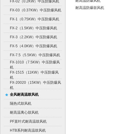
耐高温防爆风机
FX-02（0.2KW）中压防爆风机
耐高温防爆鼓风机
FX-03（0.37KW）中压防爆风机
FX-1（0.75KW）中压防爆风机
FX-2（1.5KW）中压防爆风机
FX-3（2.2KW）中压防爆风机
FX-5（4.0KW）中压防爆风机
FX-7.5（5.5KW）中压防爆风机
FX-1010（7.5KW）中压防爆风
机
FX-1515（11KW）中压防爆风
机
FX-20020（15KW）中压防爆风
机
全风耐高温鼓风机
隔热式鼓风机
耐高温离心鼓风机
PF直叶式耐高温鼓风机
HTB系列耐高温鼓风机