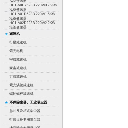
泓筌变频器
HC1-A0D7523B 220V/0.75KW
泓筌变频器
HC1-A01D523B 220V/1.5KW
泓筌变频器
HC1-A02D223B 220V/2.2KW
泓筌变频器
减速机
行星减速机
紫光电机
宇鑫减速机
豪鑫减速机
万鑫减速机
紫光涡轮减速机
蜗轮蜗杆减速机
环保除尘器、工业吸尘器
脉冲反吹柜式集尘器
打磨设备专用集尘器