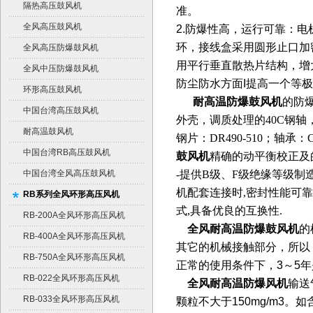
隔热高压鼓风机
准。
全风高压鼓风机
2.防爆性高，运行可靠：电
环，接线盒采用圆形止口加
全风高压防爆鼓风机
用平行垂直散热片结构，增
全风中压防爆鼓风机
防尘防水方面I提高一个等
环形高压鼓风机
耐高温防爆鼓风机
的防
中国台湾高压鼓风机
外壳，调质处理的40C钢轴，
耐高温鼓风机
钢片：DR490-510；轴承：
中国台湾RB高压鼓风机
鼓风机
精确的动平衡校正及的
中国台湾全风高压鼓风机
-提供B级、F级绝缘等级制造
机配套连接时,密封性能可靠安
RB系列全风环形高压风机
式,具备优良的互换性.
RB-200A全风环形高压风机
全风耐高温防爆鼓风机
的
RB-400A全风环形高压风机
其它的机械接触部分，所以
RB-750A全风环形高压风机
正常的使用条件下，3～5年
RB-022全风环形高压风机
全风耐高温防爆风机
输送
RB-033全风环形高压风机
颗粒不大于150mg/m3