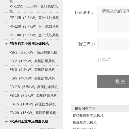
机
PF-125S（1.5KW）直叶式鼓风
机
补充说明：
PF-125（2.2KW）直叶式鼓风机
PF-150（3.7KW）直叶式鼓风机
PF-180（5.5KW）直叶式鼓风机
FB系列工业高压防爆风机
验证码：
PB-1（0.75KW）高压防爆风机
加四=7
FB-2（1.5KW）高压防爆风机
FB-3（2.2KW）高压防爆风机
FB-5（4.0KW）高压防爆风机
FB-7.5（5.5KW）高压防爆风机
FB-10（7.5KW）高压防爆风机
FB-15（11KW）高压防爆风机
相关同类产品：
FB-20（15KW）高压防爆风机
直销防爆耐高温风机
FX系列工业中压防爆风机
防爆耐高温风机