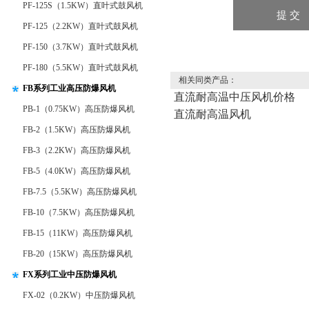
PF-125S（1.5KW）直叶式鼓风机
PF-125（2.2KW）直叶式鼓风机
PF-150（3.7KW）直叶式鼓风机
PF-180（5.5KW）直叶式鼓风机
相关同类产品：
FB系列工业高压防爆风机
直流耐高温中压风机价格
PB-1（0.75KW）高压防爆风机
直流耐高温风机
FB-2（1.5KW）高压防爆风机
FB-3（2.2KW）高压防爆风机
FB-5（4.0KW）高压防爆风机
FB-7.5（5.5KW）高压防爆风机
FB-10（7.5KW）高压防爆风机
FB-15（11KW）高压防爆风机
FB-20（15KW）高压防爆风机
FX系列工业中压防爆风机
FX-02（0.2KW）中压防爆风机