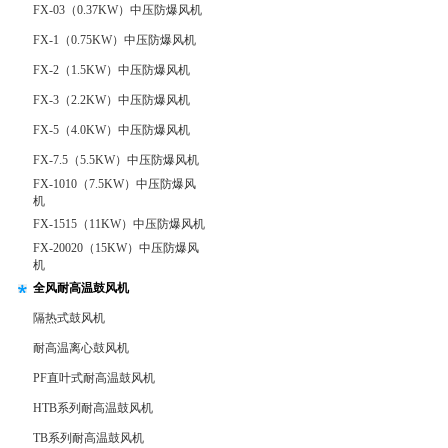
FX-03（0.37KW）中压防爆风机
FX-1（0.75KW）中压防爆风机
FX-2（1.5KW）中压防爆风机
FX-3（2.2KW）中压防爆风机
FX-5（4.0KW）中压防爆风机
FX-7.5（5.5KW）中压防爆风机
FX-1010（7.5KW）中压防爆风
机
FX-1515（11KW）中压防爆风机
FX-20020（15KW）中压防爆风
机
全风耐高温鼓风机
隔热式鼓风机
耐高温离心鼓风机
PF直叶式耐高温鼓风机
HTB系列耐高温鼓风机
TB系列耐高温鼓风机