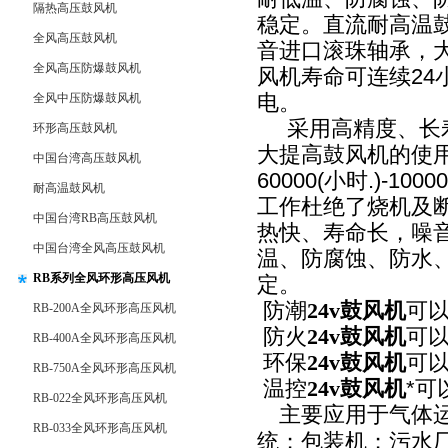
隔热高压鼓风机
稳定。直流耐高温
全风高压鼓风机
音进口滚珠轴承，
全风高压防爆鼓风机
风机寿命可连续24
电。
全风中压防爆鼓风机
采用高精度、长
环形高压鼓风机
大提高鼓风机的使
中国台湾高压鼓风机
60000(小时.)-1
耐高温鼓风机
工作杜绝了烧机及
中国台湾RB高压鼓风机
热快、寿命长，噪
中国台湾全风高压鼓风机
温、防腐蚀、防水
RB系列全风环形高压风机
定。
防潮
可
24v
鼓风机
RB-200A全风环形高压风机
防火
可
24v
鼓风机
RB-400A全风环形高压风机
环保
可
24v
鼓风机
RB-750A全风环形高压风机
温控
*可
24v
鼓风机
RB-022全风环形高压风机
主要应用于气体
RB-033全风环形高压风机
统；包装机；污水厂