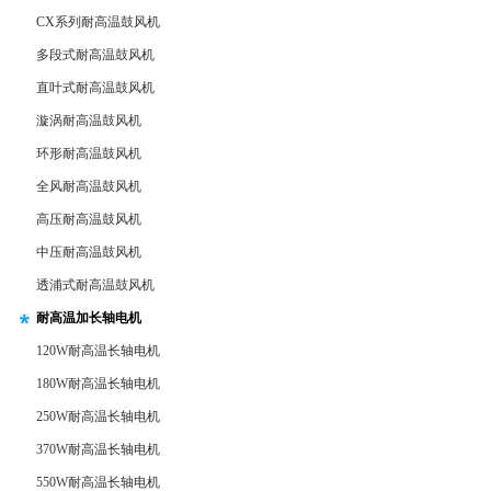
CX系列耐高温鼓风机
多段式耐高温鼓风机
直叶式耐高温鼓风机
漩涡耐高温鼓风机
环形耐高温鼓风机
全风耐高温鼓风机
高压耐高温鼓风机
中压耐高温鼓风机
透浦式耐高温鼓风机
耐高温加长轴电机
120W耐高温长轴电机
180W耐高温长轴电机
250W耐高温长轴电机
370W耐高温长轴电机
550W耐高温长轴电机