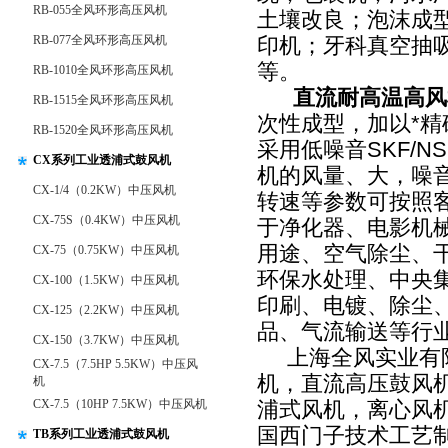
RB-055全风环形高压风机
土壤改良；泡沫成
RB-077全风环形高压风机
印机；牙科真空抽
等。
RB-1010全风环形高压风机
直流耐高温高风
RB-1515全风环形高压风机
次性成型，加以*
RB-1520全风环形高压风机
采用低噪音SKF/
CX系列工业透浦式鼓风机
机的风量、大，噪
CX-1/4（0.2KW）中压风机
转速等参数可按照
CX-75S（0.4KW）中压风机
于净化器、电影机
用途、空气除尘、
CX-75（0.75KW）中压风机
环保水处理、中央
CX-100（1.5KW）中压风机
印刷、电镀、除尘
CX-125（2.2KW）中压风机
品、气流输送等行
CX-150（3.7KW）中压风机
上海全风实业有
CX-7.5（7.5HP 5.5KW）中压风
机，直流高压鼓风
机
CX-7.5（10HP 7.5KW）中压风机
浦式风机，离心风
国西门子技术工艺制
TB系列工业透浦式鼓风机