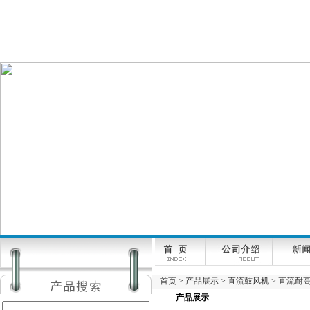
首页
>
产品展示
>
直流鼓风机
>
直流耐
产品展示