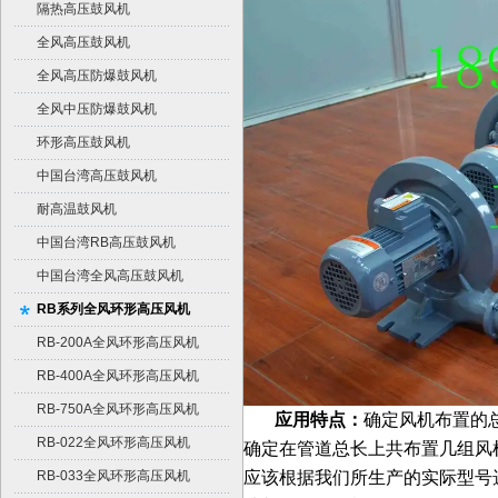
隔热高压鼓风机
全风高压鼓风机
全风高压防爆鼓风机
全风中压防爆鼓风机
环形高压鼓风机
中国台湾高压鼓风机
耐高温鼓风机
中国台湾RB高压鼓风机
中国台湾全风高压鼓风机
RB系列全风环形高压风机
RB-200A全风环形高压风机
RB-400A全风环形高压风机
RB-750A全风环形高压风机
应用特点：
确定风机布置的
RB-022全风环形高压风机
确定在管道总长上共布置几
组风
RB-033全风环形高压风机
应该根据我们所生产的实际型号