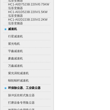
泓筌变频器
HC1-A0D7523B 220V/0.75KW
泓筌变频器
HC1-A01D523B 220V/1.5KW
泓筌变频器
HC1-A02D223B 220V/2.2KW
泓筌变频器
减速机
行星减速机
紫光电机
宇鑫减速机
豪鑫减速机
万鑫减速机
紫光涡轮减速机
蜗轮蜗杆减速机
环保除尘器、工业吸尘器
脉冲反吹柜式集尘器
打磨设备专用集尘器