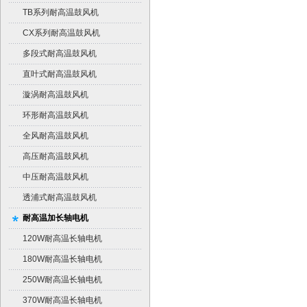
TB系列耐高温鼓风机
CX系列耐高温鼓风机
多段式耐高温鼓风机
直叶式耐高温鼓风机
漩涡耐高温鼓风机
环形耐高温鼓风机
全风耐高温鼓风机
高压耐高温鼓风机
中压耐高温鼓风机
透浦式耐高温鼓风机
耐高温加长轴电机
120W耐高温长轴电机
180W耐高温长轴电机
250W耐高温长轴电机
370W耐高温长轴电机