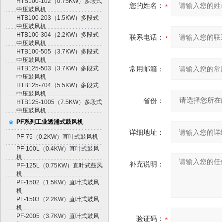
HTB100-102（0.75KW）多段式
您的姓名：
中压鼓风机
HTB100-203（1.5KW）多段式
中压鼓风机
HTB100-304（2.2KW）多段式
联系电话：
中压鼓风机
HTB100-505（3.7KW）多段式
中压鼓风机
HTB125-503（3.7KW）多段式
常用邮箱：
中压鼓风机
HTB125-704（5.5KW）多段式
中压鼓风机
省份：
HTB125-1005（7.5KW）多段式
中压鼓风机
PF系列工业透浦式鼓风机
详细地址：
PF-75（0.2KW）直叶式鼓风机
PF-100L（0.4KW）直叶式鼓风
机
补充说明：
PF-125L（0.75KW）直叶式鼓风
机
PF-1502（1.5KW）直叶式鼓风
机
PF-1503（2.2KW）直叶式鼓风
机
PF-2005（3.7KW）直叶式鼓风
验证码：