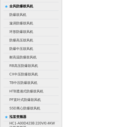
全风防爆鼓风机
防爆鼓风机
漩涡防爆鼓风机
环形防爆鼓风机
防爆高压鼓风机
防爆中压鼓风机
耐高温防爆鼓风机
RB高压防爆鼓风机
CX中压防爆鼓风机
TB中压防爆鼓风机
HTB透浦式防爆鼓风机
PF直叶式防爆鼓风机
SSD离心防爆鼓风机
泓筌变频器
HC1-A00D423B 220V/0.4KW