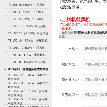
清洗设备、农产品贮藏、冷
TB-201（0.75KW）中压风机
械设备领域。
TB-202（1.5KW）中压风机
/上料机鼓风机
TB-125（2.2KW）中压风机
产品相关关键字：
全风高压鼓风机
TB-150-5（3.7KW）中压风机
料鼓风机
如果你对
塑料颗粒上料机高压鼓风
TB-150-7.5（5.5KW）中压风机
联系：
TB-150-10（7.5KW）中压风机
TB-1010（7.5KW）中压风机
产品：
TB-20015（11KW）中压风机
TB-20020（15KW）中压风机
您的单位：
HTB系列工业透浦多段式鼓风机
HTB75-032（0.3KW）多段式中
压鼓风机
您的姓名：
HTB75-053（0.4KW）多段式中
压鼓风机
HTB75-104（0.75KW）多段式
联系电话：
中压鼓风机
HTB75-105（0.75KW）多段式
中压鼓风机