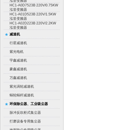
泓筌变频器
HC1-A0D7523B 220V/0.75KW
泓筌变频器
HC1-A01D523B 220V/1.5KW
泓筌变频器
HC1-A02D223B 220V/2.2KW
泓筌变频器
减速机
行星减速机
紫光电机
宇鑫减速机
豪鑫减速机
万鑫减速机
紫光涡轮减速机
蜗轮蜗杆减速机
环保除尘器、工业吸尘器
脉冲反吹柜式集尘器
打磨设备专用集尘器