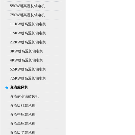
550W耐高温长轴电机
750W耐高温长轴电机
1.1KW耐高温长轴电机
1.5KW耐高温长轴电机
2.2KW耐高温长轴电机
3KW耐高温长轴电机
4KW耐高温长轴电机
5.5KW耐高温长轴电机
7.5KW耐高温长轴电机
直流鼓风机
直流耐高温鼓风机
直流吸料鼓风机
直流中压鼓风机
直流高压鼓风机
直流吸尘鼓风机