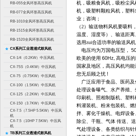
机，吸粮食风机，吸粉尘风
RB-055全风环形高压风机
机，吸塑料颗粒风机，塑料
RB-077全风环形高压风机
业；咨询；
RB-1010全风环形高压风机
（2）输送物料风机要吸料
RB-1515全风环形高压风机
温度、湿度等）、输送距离
RB-1520全风环形高压风机
选用zui合适功率的输送风
CX系列工业透浦式鼓风机
电压均为万国电压型， 50H
CX-1/4（0.2KW）中压风机
欧美的使用 60Hz, 高电压的
国家及地区，高压风机均能达到
CX-75S（0.4KW）中压风机
您无后顾之忧 !
CX-75（0.75KW）中压风机
广泛应用于食品、医药及
CX-100（1.5KW）中压风机
处理设备曝气、水产养殖、
CX-125（2.2KW）中压风机
印刷机、照相制版机、塑料
CX-150（3.7KW）中压风机
料灌装机、粉末包装机、燃
CX-7.5（7.5HP 5.5KW）中压风
拌、雾化干燥机、电焊设备
机
CX-7.5（10HP 7.5KW）中压风
除尘、干瓶、气体 传送、
机
气处理设备、各类纺织与针
TB系列工业透浦式鼓风机