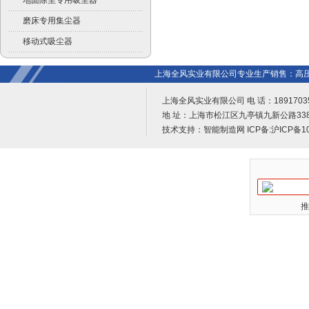
地面除尘专用吸尘器
磨床专用集尘器
移动式吸尘器
上海全风实业有限公司专业生产销售：高压
上海全风实业有限公司 电 话：18917035482
地 址：上海市松江区九亭镇九新公路338号
技术支持：
智能制造网
ICP备:
沪ICP备10
推