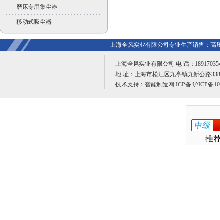
磨床专用集尘器
移动式吸尘器
上海全风实业有限公司专业生产销售：高压
上海全风实业有限公司 电 话：18917035482 手
地 址：上海市松江区九亭镇九新公路338号 
技术支持：
智能制造网
ICP备:
沪ICP备100
推