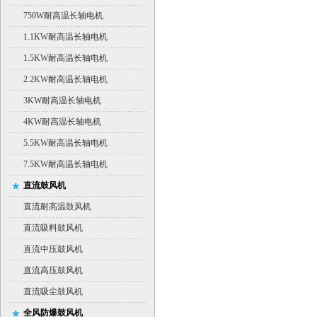
750W耐高温长轴电机
1.1KW耐高温长轴电机
1.5KW耐高温长轴电机
2.2KW耐高温长轴电机
3KW耐高温长轴电机
4KW耐高温长轴电机
5.5KW耐高温长轴电机
7.5KW耐高温长轴电机
直流鼓风机
直流耐高温鼓风机
直流吸料鼓风机
直流中压鼓风机
直流高压鼓风机
直流吸尘鼓风机
全风防爆鼓风机