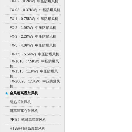
FX-02（0.2KW）中压防爆风机
FX-03（0.37KW）中压防爆风机
FX-1（0.75KW）中压防爆风机
FX-2（1.5KW）中压防爆风机
FX-3（2.2KW）中压防爆风机
FX-5（4.0KW）中压防爆风机
FX-7.5（5.5KW）中压防爆风机
FX-1010（7.5KW）中压防爆风
机
FX-1515（11KW）中压防爆风
机
FX-20020（15KW）中压防爆风
机
全风耐高温鼓风机
隔热式鼓风机
耐高温离心鼓风机
PF直叶式耐高温鼓风机
HTB系列耐高温鼓风机