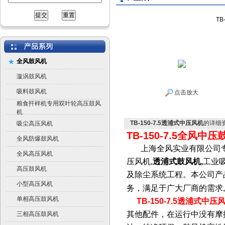
TB
全风鼓风机
漩涡鼓风机
吸料鼓风机
点击放大
粮食扦样机专用双叶轮高压鼓风
机
TB-150-7.5透浦式中压风机
的详细
吸尘高压风机
TB-150-7.5全风
全风防爆鼓风机
上海全风实业有限公司专业
全风高压风机
压风机,
透浦式鼓风机,
工业
高压鼓风机
及除尘系统工程。本公司产
小型高压风机
务，满足于广大厂商的需求
单相高压鼓风机
TB-150-7.5透浦式中压
其他配件，在运行中没有摩
三相高压鼓风机