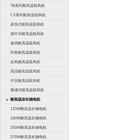
TB系列耐高温鼓风机
CX系列耐高温鼓风机
多段式耐高温鼓风机
直叶式耐高温鼓风机
漩涡耐高温鼓风机
环形耐高温鼓风机
全风耐高温鼓风机
高压耐高温鼓风机
中压耐高温鼓风机
透浦式耐高温鼓风机
耐高温加长轴电机
120W耐高温长轴电机
180W耐高温长轴电机
250W耐高温长轴电机
370W耐高温长轴电机