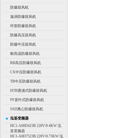
防爆鼓风机
漩涡防爆鼓风机
环形防爆鼓风机
防爆高压鼓风机
防爆中压鼓风机
耐高温防爆鼓风机
RB高压防爆鼓风机
CX中压防爆鼓风机
TB中压防爆鼓风机
HTB透浦式防爆鼓风机
PF直叶式防爆鼓风机
SSD离心防爆鼓风机
泓筌变频器
HC1-A00D423B 220V/0.4KW 泓
筌变频器
HC1-A0D7523B 220V/0.75KW 泓