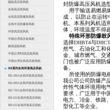
隔热高压鼓风机
封防爆高压风机选
全风高压鼓风机
用于输送易燃易
成， 以防止在运转
全风高压防爆鼓风机
机。本系列风机适
全风中压防爆鼓风机
体，环境温度不得超
环形高压鼓风机
特殊环形防爆鼓
中国台湾高压鼓风机
选择DIIBT4与D
耐高温鼓风机
然气、石油化工和
中国台湾RB高压鼓风机
金、城市燃气、交
门也被广泛应用防
中国台湾全风高压鼓风机
备。
RB系列全风环形高压风机
所使用的防爆电
RB-200A全风环形高压风机
我公司公司防爆产品均
RB-400A全风环形高压风机
炸性气体环境用电
RB-750A全风环形高压风机
要求，广泛用于中
RB-022全风环形高压风机
电力、冶金、铁路
型化工等企业。
RB-033全风环形高压风机