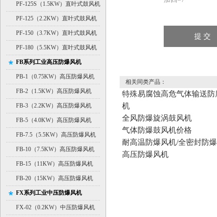
PF-125S（1.5KW）直叶式鼓风机
PF-125（2.2KW）直叶式鼓风机
PF-150（3.7KW）直叶式鼓风机
PF-180（5.5KW）直叶式鼓风机
FB系列工业高压防爆风机
PB-1（0.75KW）高压防爆风机
相关同类产品：
FB-2（1.5KW）高压防爆风机
特殊易腐蚀高危气体输送防
机
FB-3（2.2KW）高压防爆风机
全风防爆旋涡鼓风机
FB-5（4.0KW）高压防爆风机
气体防爆鼓风机价格
FB-7.5（5.5KW）高压防爆风机
耐高温防爆风机/全密封防
FB-10（7.5KW）高压防爆风机
高压防爆风机
FB-15（11KW）高压防爆风机
FB-20（15KW）高压防爆风机
FX系列工业中压防爆风机
FX-02（0.2KW）中压防爆风机