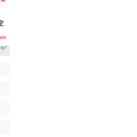
定
防爆耐高温风机
隔热
接与厂
透浦式耐高温风机
隔热式耐高温中压风机