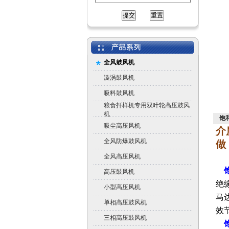
全风鼓风机
漩涡鼓风机
吸料鼓风机
粮食扦样机专用双叶轮高压鼓风
机
饱
吸尘高压风机
介
全风防爆鼓风机
做
全风高压风机
高压鼓风机
绝
小型高压风机
马
单相高压鼓风机
效
三相高压鼓风机