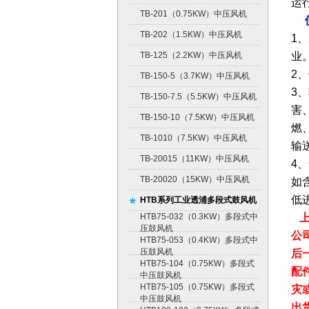
运
TB-201（0.75KW）中压风机
TB-202（1.5KW）中压风机
1
TB-125（2.2KW）中压风机
业
2、
TB-150-5（3.7KW）中压风机
3
TB-150-7.5（5.5KW）中压风机
害
TB-150-10（7.5KW）中压风机
燃
TB-1010（7.5KW）中压风机
输
TB-20015（11KW）中压风机
4
TB-20020（15KW）中压风机
如
低
HTB系列工业透浦多段式鼓风机
HTB75-032（0.3KW）多段式中
上
压鼓风机
公
HTB75-053（0.4KW）多段式中
压鼓风机
后
HTB75-104（0.75KW）多段式
配
中压鼓风机
HTB75-105（0.75KW）多段式
灾
中压鼓风机
出