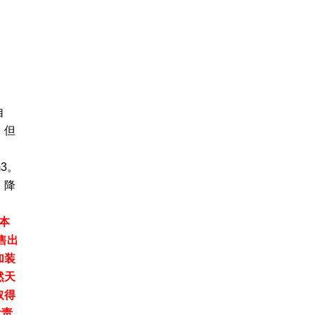
特殊防爆旋涡气泵生产厂
家
自
，但
3。
，降
变频防爆耐高温鼓风机
本
售出
加装
然天
取得
11KW大功率全自粮食动
扦样器生产厂家
付责