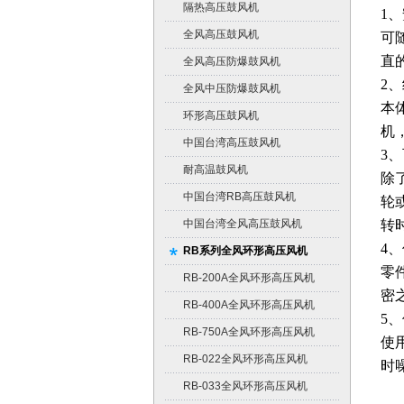
隔热高压鼓风机
1
全风高压鼓风机
可
直
全风高压防爆鼓风机
2
全风中压防爆鼓风机
本
环形高压鼓风机
机
中国台湾高压鼓风机
3
耐高温鼓风机
除
中国台湾RB高压鼓风机
轮
中国台湾全风高压鼓风机
转
4
RB系列全风环形高压风机
零
RB-200A全风环形高压风机
密
RB-400A全风环形高压风机
5
RB-750A全风环形高压风机
使
RB-022全风环形高压风机
时
RB-033全风环形高压风机