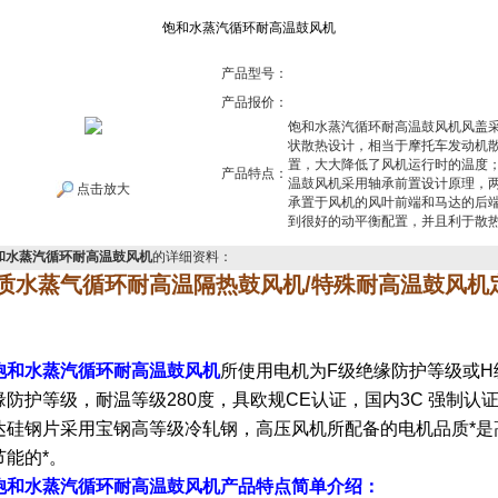
饱和水蒸汽循环耐高温鼓风机
产品型号：
产品报价：
饱和水蒸汽循环耐高温鼓风机风盖
状散热设计，相当于摩托车发动机
置，大大降低了风机运行时的温度
产品特点：
温鼓风机采用轴承前置设计原理，
点击放大
承置于风机的风叶前端和马达的后
到很好的动平衡配置，并且利于散
和水蒸汽循环耐高温鼓风机
的详细资料：
质水蒸气循环耐高温隔热鼓风机/特殊耐高温鼓风机
饱和水蒸汽循环耐高温鼓风机
所使用电机
为F级绝缘防护等级或H
缘防护等级，耐温等级280度，具欧规CE认证，国内3C 强制认
达硅钢片采用宝钢高等级冷轧钢，高压风机所配备的电机品质*是
节能的*。
饱和水蒸汽循环耐高温鼓风机
产品特点简单介绍：