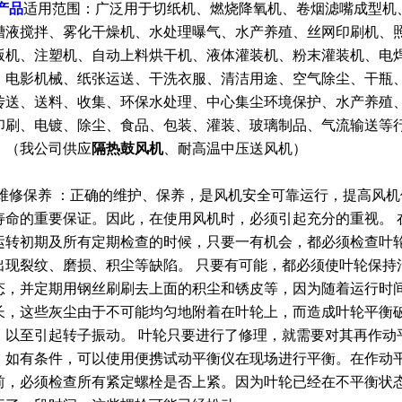
产品
适用范围：广泛用于切纸机、燃烧降氧机、卷烟滤嘴成型机
槽液搅拌、雾化干燥机、水处理曝气、水产养殖、丝网印刷机、
版机、注塑机、自动上料烘干机、液体灌装机、粉末灌装机、电
、电影机械、纸张运送、干洗衣服、清洁用途、空气除尘、干瓶
传送、送料、收集、环保水处理、中心集尘环境保护、水产养殖
印刷、电镀、除尘、食品、包装、灌装、玻璃制品、气流输送等
。（我公司供应
隔热鼓风机
、耐高温中压送风机）
维修保养 ：正确的维护、保养，是风机安全可靠运行，提高风机
寿命的重要保证。因此，在使用风机时，必须引起充分的重视。 
运转初期及所有定期检查的时候，只要一有机会，都必须检查叶
出现裂纹、磨损、积尘等缺陷。 只要有可能，都必须使叶轮保持
态，并定期用钢丝刷刷去上面的积尘和锈皮等，因为随着运行时
长，这些灰尘由于不可能均匀地附着在叶轮上，而造成叶轮平衡
，以至引起转子振动。 叶轮只要进行了修理，就需要对其再作动
。如有条件，可以使用便携试动平衡仪在现场进行平衡。在作动
前，必须检查所有紧定螺栓是否上紧。因为叶轮已经在不平衡状