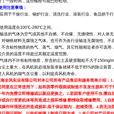
行了一段时间，这些螺栓可能已经松动。
使用注意事项：
、应用于干燥行业、锅炉行业、清洗行业、涂装行业、食品烘干行
。
使用温度在100℃-280℃之间。
、输送的气体为空气或其他不自燃、不自爆、无缠绕性、对人体无
、对钢铁材料无腐蚀之气体。也可作为各行业输送无腐蚀性、不
、不含粘性物质的热气、蒸气、烟气。其它性能相近者亦可选用
送介质的温度不得超过其额定温度范围。
、气体内不许有粘性物质，所含的尘土及硬质颗粒不大于150mg/m
含尘土量大，在风机前必须加装准备就绪不低于85%的除尘装置
进入风机的烟气含尘量，以利提高风机寿命。
海全风实业有限公司对本公司所有产品售后和服务简单介绍：1.
司同意在正常使用下，如有因零件瑕疵或制造不良发生损坏.可于
一年内免费立即维修或以新品更换之。2.若因客户使用不当.擅自
件或自行变更机体等所造成之损坏维修.酌情收取维修费用。
3.自
或操作环境恶劣所造成损坏.虽于保证期内，恕难受理。4.若无法
货日期证明时，以电机铭牌上制造日期为准。5.本公司对产品所