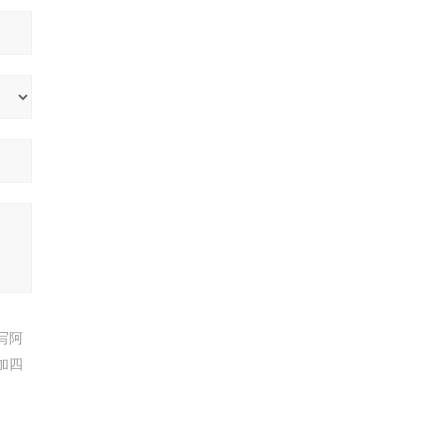
扦样机鼓风机
粮食扦样器高压风机
写阿
加四
直流耐高温风机