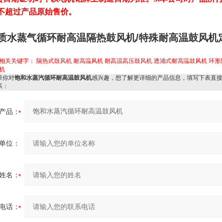
.不超过产品原始售价。
质水蒸气循环耐高温隔热鼓风机/特殊耐高温鼓风机
相关关键字：
隔热式鼓风机
耐高温风机
耐高温高压鼓风机
透浦式耐高温鼓风机
环形
机
你对
饱和水蒸汽循环耐高温鼓风机
感兴趣，想了解更详细的产品信息，填写下表直
系：
产品：
单位：
姓名：
电话：