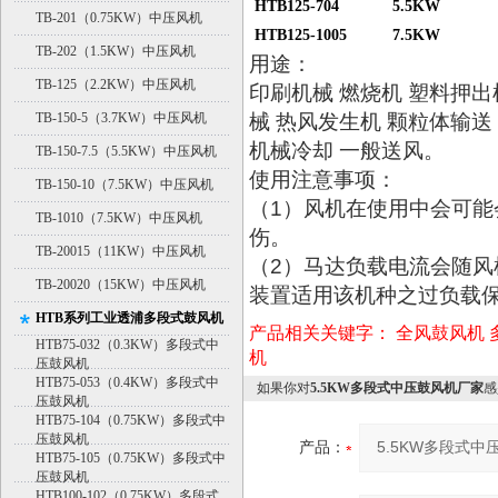
HTB125-704
5.5KW
TB-201（0.75KW）中压风机
HTB125-1005
7.5KW
TB-202（1.5KW）中压风机
用途：
TB-125（2.2KW）中压风机
印刷机械 燃烧机 塑料押出
TB-150-5（3.7KW）中压风机
械 热风发生机 颗粒体输送
机械冷却 一般送风。
TB-150-7.5（5.5KW）中压风机
使用注意事项：
TB-150-10（7.5KW）中压风机
（1）风机在使用中会可
TB-1010（7.5KW）中压风机
伤。
TB-20015（11KW）中压风机
（2）马达负载电流会随
TB-20020（15KW）中压风机
装置适用该机种之过负载
HTB系列工业透浦多段式鼓风机
产品相关关键字：
全风鼓风机
HTB75-032（0.3KW）多段式中
机
压鼓风机
HTB75-053（0.4KW）多段式中
如果你对
5.5KW多段式中压鼓风机厂家
感
压鼓风机
HTB75-104（0.75KW）多段式中
压鼓风机
产品：
HTB75-105（0.75KW）多段式中
压鼓风机
HTB100-102（0.75KW）多段式