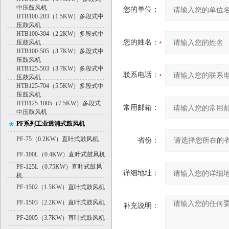
中压鼓风机
您的单位：
HTB100-203（1.5KW）多段式中
压鼓风机
HTB100-304（2.2KW）多段式中
您的姓名：
压鼓风机
HTB100-505（3.7KW）多段式中
压鼓风机
HTB125-503（3.7KW）多段式中
联系电话：
压鼓风机
HTB125-704（5.5KW）多段式中
压鼓风机
HTB125-1005（7.5KW）多段式
常用邮箱：
中压鼓风机
PF系列工业透浦式鼓风机
PF-75（0.2KW）直叶式鼓风机
省份：
PF-100L（0.4KW）直叶式鼓风机
PF-125L（0.75KW）直叶式鼓风
详细地址：
机
PF-1502（1.5KW）直叶式鼓风机
PF-1503（2.2KW）直叶式鼓风机
补充说明：
PF-2005（3.7KW）直叶式鼓风机