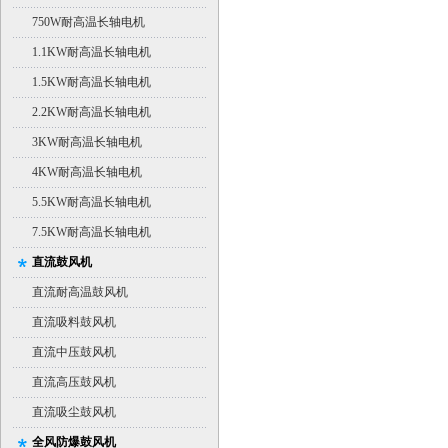
750W耐高温长轴电机
1.1KW耐高温长轴电机
1.5KW耐高温长轴电机
2.2KW耐高温长轴电机
3KW耐高温长轴电机
4KW耐高温长轴电机
5.5KW耐高温长轴电机
7.5KW耐高温长轴电机
直流鼓风机
直流耐高温鼓风机
直流吸料鼓风机
直流中压鼓风机
直流高压鼓风机
直流吸尘鼓风机
全风防爆鼓风机