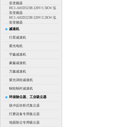
筌变频器
HC1-A01D523B 220V/1.5KW 泓
筌变频器
HC1-A02D223B 220V/2.2KW 泓
筌变频器
减速机
行星减速机
紫光电机
宇鑫减速机
豪鑫减速机
万鑫减速机
紫光涡轮减速机
蜗轮蜗杆减速机
环保除尘器、工业吸尘器
脉冲反吹柜式集尘器
打磨设备专用集尘器
地面除尘专用吸尘器