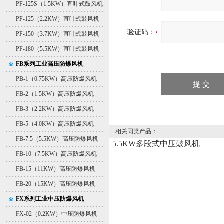
PF-125S（1.5KW）直叶式鼓风机
PF-125（2.2KW）直叶式鼓风机
验证码：
PF-150（3.7KW）直叶式鼓风机
PF-180（5.5KW）直叶式鼓风机
FB系列工业高压防爆风机
PB-1（0.75KW）高压防爆风机
FB-2（1.5KW）高压防爆风机
FB-3（2.2KW）高压防爆风机
FB-5（4.0KW）高压防爆风机
相关同类产品：
FB-7.5（5.5KW）高压防爆风机
5.5KW多段式中压鼓风机
FB-10（7.5KW）高压防爆风机
FB-15（11KW）高压防爆风机
FB-20（15KW）高压防爆风机
FX系列工业中压防爆风机
FX-02（0.2KW）中压防爆风机