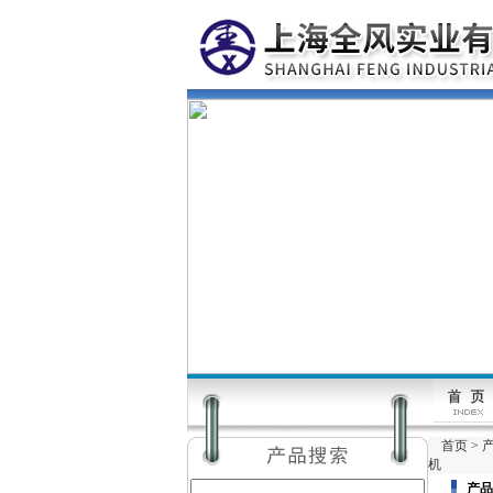
首页
>
机
产品