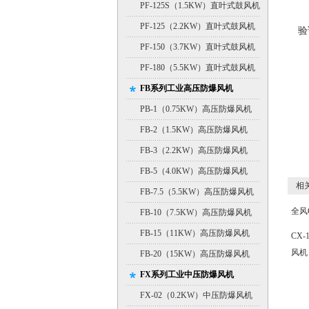
PF-125S（1.5KW）直叶式鼓风机
PF-125（2.2KW）直叶式鼓风机
验
PF-150（3.7KW）直叶式鼓风机
PF-180（5.5KW）直叶式鼓风机
FB系列工业高压防爆风机
PB-1（0.75KW）高压防爆风机
FB-2（1.5KW）高压防爆风机
FB-3（2.2KW）高压防爆风机
FB-5（4.0KW）高压防爆风机
相关
FB-7.5（5.5KW）高压防爆风机
全风
FB-10（7.5KW）高压防爆风机
FB-15（11KW）高压防爆风机
CX
风机
FB-20（15KW）高压防爆风机
FX系列工业中压防爆风机
FX-02（0.2KW）中压防爆风机