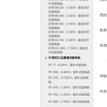
中压鼓风机
HTB100-203（1.5KW）多段式中
压鼓风机
您的
HTB100-304（2.2KW）多段式中
压鼓风机
HTB100-505（3.7KW）多段式中
压鼓风机
联系
HTB125-503（3.7KW）多段式中
压鼓风机
HTB125-704（5.5KW）多段式中
压鼓风机
常用
HTB125-1005（7.5KW）多段式
中压鼓风机
PF系列工业透浦式鼓风机
PF-75（0.2KW）直叶式鼓风机
PF-100L（0.4KW）直叶式鼓风机
详细
PF-125L（0.75KW）直叶式鼓风
机
PF-1502（1.5KW）直叶式鼓风机
补充
PF-1503（2.2KW）直叶式鼓风机
PF-2005（3.7KW）直叶式鼓风机