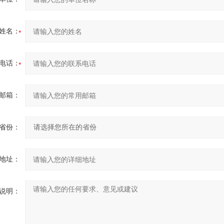
姓名：
电话：
邮箱：
省份：
地址：
说明：