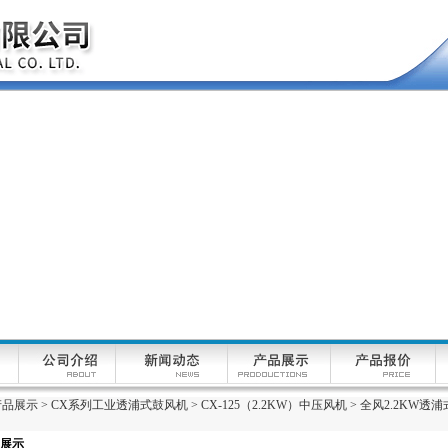
产品展示
>
CX系列工业透浦式鼓风机
>
CX-125（2.2KW）中压风机
> 全风2.2KW透
展示