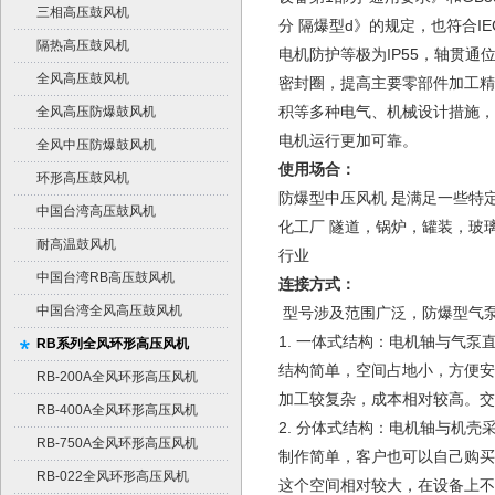
三相高压鼓风机
分 隔爆型d》的规定，也符合IE
隔热高压鼓风机
电机防护等极为IP55，轴贯
全风高压鼓风机
密封圈，提高主要零部件加工精
积等多种电气、机械设计措施，在
全风高压防爆鼓风机
电机运行更加可靠。
全风中压防爆鼓风机
使用场合：
环形高压鼓风机
防爆型中压风机 是满足一些特
中国台湾高压鼓风机
化工厂 隧道，锅炉，罐装，玻
耐高温鼓风机
行业
中国台湾RB高压鼓风机
连接方式：
中国台湾全风高压鼓风机
型号涉及范围广泛，防爆型气泵
1. 一体式结构：电机轴与气泵
RB系列全风环形高压风机
结构简单，空间占地小，方便安
RB-200A全风环形高压风机
加工较复杂，成本相对较高。交
RB-400A全风环形高压风机
2. 分体式结构：电机轴与机壳
RB-750A全风环形高压风机
制作简单，客户也可以自己购买
RB-022全风环形高压风机
这个空间相对较大，在设备上不