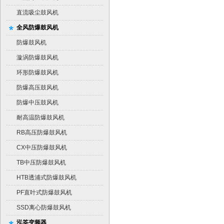
直流吸尘鼓风机
全风防爆鼓风机
防爆鼓风机
漩涡防爆鼓风机
环形防爆鼓风机
防爆高压鼓风机
防爆中压鼓风机
耐高温防爆鼓风机
RB高压防爆鼓风机
CX中压防爆鼓风机
TB中压防爆鼓风机
HTB透浦式防爆鼓风机
PF直叶式防爆鼓风机
SSD离心防爆鼓风机
泓筌变频器