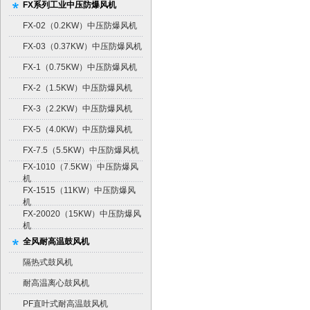
FX系列工业中压防爆风机
FX-02（0.2KW）中压防爆风机
FX-03（0.37KW）中压防爆风机
FX-1（0.75KW）中压防爆风机
FX-2（1.5KW）中压防爆风机
FX-3（2.2KW）中压防爆风机
FX-5（4.0KW）中压防爆风机
FX-7.5（5.5KW）中压防爆风机
FX-1010（7.5KW）中压防爆风
机
FX-1515（11KW）中压防爆风
机
FX-20020（15KW）中压防爆风
机
全风耐高温鼓风机
隔热式鼓风机
耐高温离心鼓风机
PF直叶式耐高温鼓风机