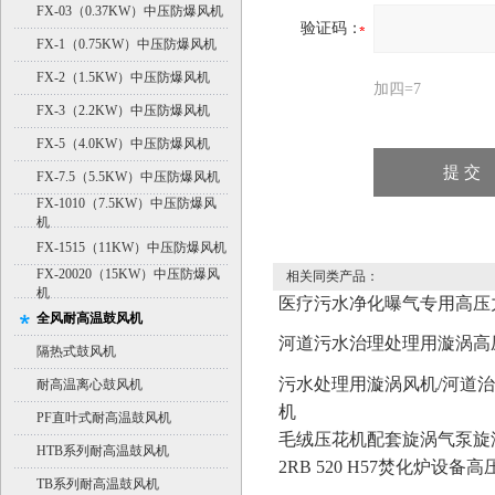
FX-03（0.37KW）中压防爆风机
验证码：
FX-1（0.75KW）中压防爆风机
FX-2（1.5KW）中压防爆风机
加四=7
FX-3（2.2KW）中压防爆风机
FX-5（4.0KW）中压防爆风机
FX-7.5（5.5KW）中压防爆风机
FX-1010（7.5KW）中压防爆风
机
FX-1515（11KW）中压防爆风机
FX-20020（15KW）中压防爆风
相关同类产品：
机
医疗污水净化曝气专用高压
全风耐高温鼓风机
河道污水治理处理用漩涡高
隔热式鼓风机
污水处理用漩涡风机/河道
耐高温离心鼓风机
机
PF直叶式耐高温鼓风机
毛绒压花机配套旋涡气泵旋
HTB系列耐高温鼓风机
2RB 520 H57焚化炉设备
TB系列耐高温鼓风机