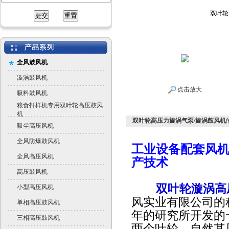
双叶轮
全风鼓风机
漩涡鼓风机
点击放大
吸料鼓风机
粮食扦样机专用双叶轮高压鼓风
机
双叶轮高压力旋涡气泵/旋涡鼓风机
吸尘高压风机
全风防爆鼓风机
工业设备配套风机
全风高压风机
产技术
高压鼓风机
双叶轮漩涡高
小型高压风机
风实业有限公司的
单相高压鼓风机
年的研究所开发的
三相高压鼓风机
两个叶轮，自然其