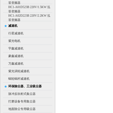
筌变频器
HC1-A01D523B 220V/1.5KW 泓
筌变频器
HC1-A02D223B 220V/2.2KW 泓
筌变频器
减速机
行星减速机
紫光电机
宇鑫减速机
豪鑫减速机
万鑫减速机
紫光涡轮减速机
蜗轮蜗杆减速机
环保除尘器、工业吸尘器
脉冲反吹柜式集尘器
打磨设备专用集尘器
地面除尘专用吸尘器