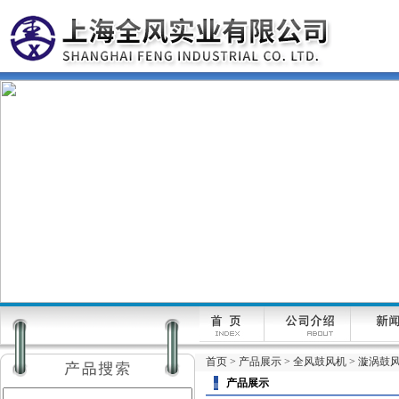
首页
>
产品展示
>
全风鼓风机
>
漩涡鼓
产品展示