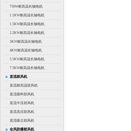
750W耐高温长轴电机
1.1KW耐高温长轴电机
1.5KW耐高温长轴电机
2.2KW耐高温长轴电机
3KW耐高温长轴电机
4KW耐高温长轴电机
5.5KW耐高温长轴电机
7.5KW耐高温长轴电机
直流鼓风机
直流耐高温鼓风机
直流吸料鼓风机
直流中压鼓风机
直流高压鼓风机
直流吸尘鼓风机
全风防爆鼓风机