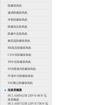
防爆鼓风机
漩涡防爆鼓风机
环形防爆鼓风机
防爆高压鼓风机
防爆中压鼓风机
耐高温防爆鼓风机
RB高压防爆鼓风机
CX中压防爆鼓风机
TB中压防爆鼓风机
HTB透浦式防爆鼓风机
PF直叶式防爆鼓风机
SSD离心防爆鼓风机
泓筌变频器
HC1-A00D423B 220V/0.4KW 泓
筌变频器
HC1-A0D7523B 220V/0.75KW 泓