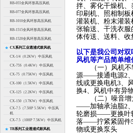
RB-055全风环形高压风机
拌、雾化干燥机、
RB-077全风环形高压风机
印刷机、照相制板
灌装机、粉末灌装
RB-1010全风环形高压风机
张输送、干洗衣服
RB-1515全风环形高压风机
体传送、送料、收
RB-1520全风环形高压风机
CX系列工业透浦式鼓风机
以下是我公司对双
CX-1/4（0.2KW）中压风机
风机等产品简单维
CX-75S（0.4KW）中压风机
（一）风机不
源——接通电源2
CX-75（0.75KW）中压风机
线或更换电机3、
CX-100（1.5KW）中压风机
换4、风机中有异
CX-125（2.2KW）中压风机
（二）噪音增大
CX-150（3.7KW）中压风机
——加轴承油脂2
CX-7.5（7.5HP 5.5KW）中压风
轮磨损——更换叶
机
CX-7.5（10HP 7.5KW）中压风机
落——拧紧紧固件
物或更换泵头
TB系列工业透浦式鼓风机