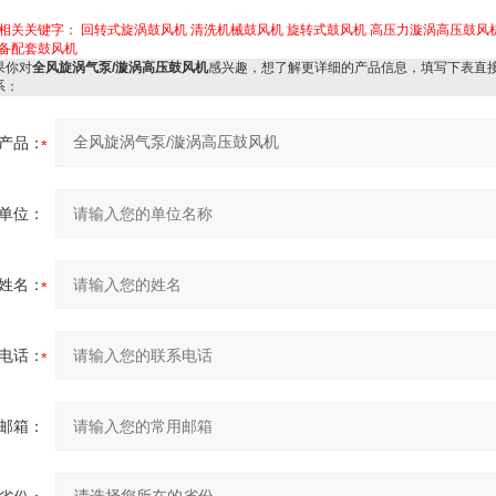
相关关键字：
回转式旋涡鼓风机
清洗机械鼓风机
旋转式鼓风机
高压力漩涡高压鼓风
备配套鼓风机
你对
全风旋涡气泵/漩涡高压鼓风机
感兴趣，想了解更详细的产品信息，填写下表直
系：
产品：
单位：
姓名：
电话：
邮箱：