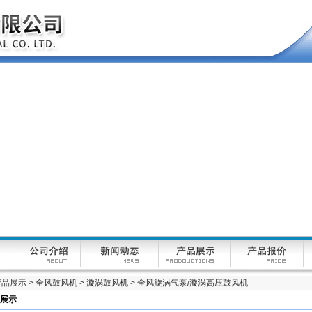
产品展示
>
全风鼓风机
>
漩涡鼓风机
> 全风旋涡气泵/漩涡高压鼓风机
展示