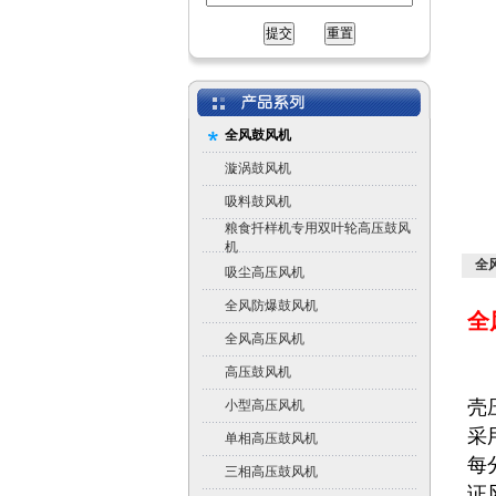
全风鼓风机
漩涡鼓风机
吸料鼓风机
粮食扦样机专用双叶轮高压鼓风
机
全
吸尘高压风机
全风防爆鼓风机
全
全风高压风机
高压鼓风机
壳
小型高压风机
采
单相高压鼓风机
每
三相高压鼓风机
证