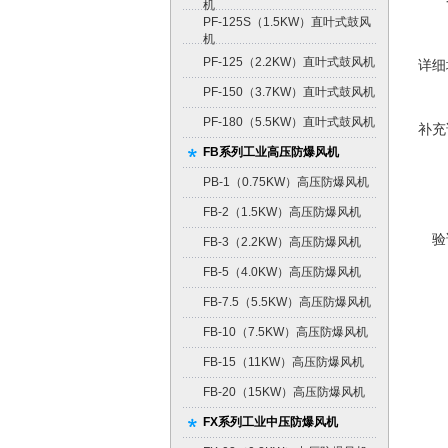
机
PF-125S（1.5KW）直叶式鼓风
机
PF-125（2.2KW）直叶式鼓风机
详细
PF-150（3.7KW）直叶式鼓风机
PF-180（5.5KW）直叶式鼓风机
补充
FB系列工业高压防爆风机
PB-1（0.75KW）高压防爆风机
FB-2（1.5KW）高压防爆风机
验
FB-3（2.2KW）高压防爆风机
FB-5（4.0KW）高压防爆风机
FB-7.5（5.5KW）高压防爆风机
FB-10（7.5KW）高压防爆风机
FB-15（11KW）高压防爆风机
FB-20（15KW）高压防爆风机
FX系列工业中压防爆风机