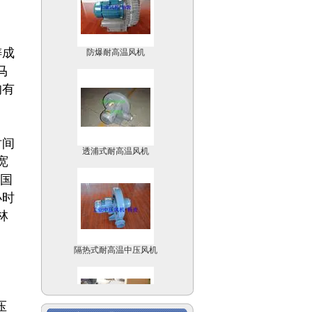
防爆耐高温风机
铸成
马
均有
透浦式耐高温风机
时间
宽
德国
小时
林
隔热式耐高温中压风机
压