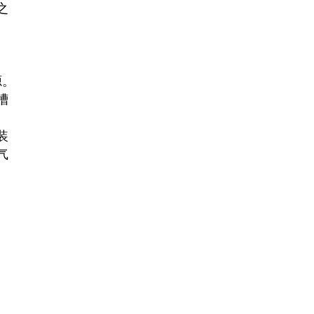
之
源。
槽
特殊防爆旋涡气泵生产厂
家
、
装
气
变频防爆耐高温鼓风机
11KW大功率全自粮食动
扦样器生产厂家