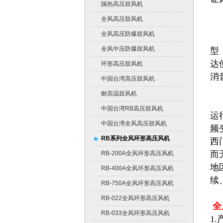
隔热高压鼓风机
全风高压鼓风机
全风高压防爆鼓风机
全风中压防爆鼓风机
型
达
环形高压鼓风机
消
中国台湾高压鼓风机
耐高温鼓风机
中国台湾RB高压鼓风机
运
中国台湾全风高压鼓风机
频
RB系列全风环形高压风机
西
而
RB-200A全风环形高压风机
地
RB-400A全风环形高压风机
续
RB-750A全风环形高压风机
RB-022全风环形高压风机
全
RB-033全风环形高压风机
1