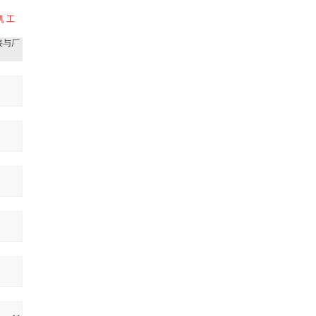
机
工
接与厂
防爆耐高温风机
透浦式耐高温风机
隔热式耐高温中压风机