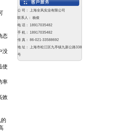
扦样机鼓风机
公 司： 上海全风实业有限公司
可
联系人： 杨俊
电 话： 18917035482
手 机： 18917035482
动态
传 真： 86-021-33588692
地 址： 上海市松江区九亭镇九新公路338
粮食扦样器高压风机
中没
号
；
品使
功率
直流耐高温风机
高效
机的
高
透浦式耐高温中压鼓风机