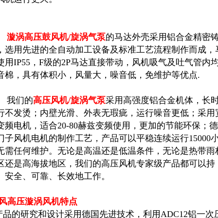
漩涡高压鼓风机/旋涡气泵
的马达外壳采用铝合金精密
，选用先进的全自动加工设备及标准工艺流程制作而成，
使用IP55，F级的2P马达直接带动，风机吸气及吐气管内
音棉，具有体积小，风量大，噪音低，免维护等优点.
我们的
高压风机/旋涡气泵
采用高强度铝合金机体，长
行不发烫；内壁光滑、外表无瑕疵，运行噪音更低；采用
变频电机，适合20-80赫兹变频使用，更加的节能环保；
门子风机电机的制作工艺，产品可以平稳连续运行15000
无需任何维护。无论是高温还是低温条件，无论是热带雨
区还是高海拔地区，我们的高压风机专家级产品都可以持
、安全、可靠、长效地工作。
风高压漩涡风机特点
.产品的研究和设计采用德国先进技术，利用ADC12铝一次