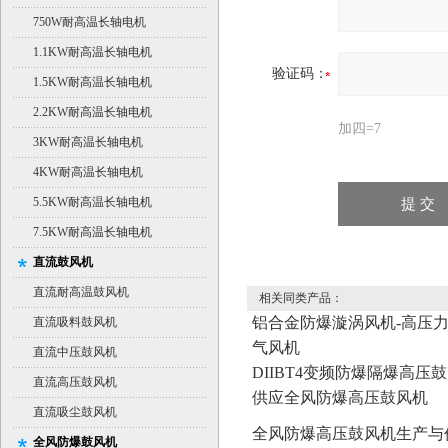
750W耐高温长轴电机
1.1KW耐高温长轴电机
验证码：
1.5KW耐高温长轴电机
2.2KW耐高温长轴电机
加四=7
3KW耐高温长轴电机
4KW耐高温长轴电机
5.5KW耐高温长轴电机
7.5KW耐高温长轴电机
直流鼓风机
直流耐高温鼓风机
相关同类产品：
铝合金防爆漩涡风机-高压
直流吸料鼓风机
气风机
直流中压鼓风机
DIIBT4变频防爆隔爆高压
直流高压鼓风机
供应全风防爆高压鼓风机
直流吸尘鼓风机
全风防爆高压鼓风机生产与
全风防爆鼓风机