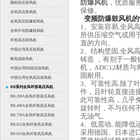
防爆风机
，优质服
隔热高压鼓风机
保修。
全风高压鼓风机
变频防爆鼓风机的
全风高压防爆鼓风机
1、安装容易.全风
全风中压防爆鼓风机
所供压缩空气或用
环形高压鼓风机
直的方向。
中国台湾高压鼓风机
2、结构坚固.全风
铸造 ，有别于一般
耐高温鼓风机
机，ADC12材质
中国台湾RB高压鼓风机
固耐用。
中国台湾全风高压鼓风机
3、可靠性高.除了
RB系列全风环形高压风机
件，且叶轮直接连
RB-200A全风环形高压风机
此可靠性高，几乎
RB-400A全风环形高压风机
旋转时，不与任何
无油气。
RB-750A全风环形高压风机
4、低震动. 能降
RB-022全风环形高压风机
采用德国、日本进
RB-033全风环形高压风机