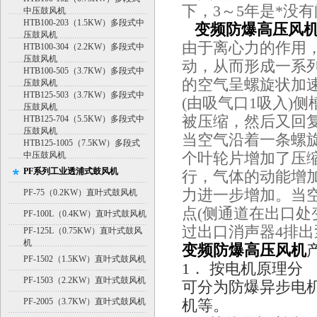
下，3～5年是*没
中压鼓风机
HTB100-203（1.5KW）多段式中
变频防爆高压风
压鼓风机
由于离心力的作用
HTB100-304（2.2KW）多段式中
压鼓风机
动，从而形成一系
HTB100-505（3.7KW）多段式中
的空气呈螺旋状加
压鼓风机
HTB125-503（3.7KW）多段式中
(由吸气口1吸入)
压鼓风机
被压缩，然后又回
HTB125-704（5.5KW）多段式中
压鼓风机
当空气沿着一条螺
HTB125-1005（7.5KW）多段式
中压鼓风机
个叶轮片增加了压
PF系列工业透浦式鼓风机
行，气体的动能增
力进一步增加。当
PF-75（0.2KW）直叶式鼓风机
点(侧通道在出口处
PF-100L（0.4KW）直叶式鼓风机
过出口消声器4排出
PF-125L（0.75KW）直叶式鼓风
机
变频防爆高压风机
PF-1502（1.5KW）直叶式鼓风机
1． 按电机原理分
PF-1503（2.2KW）直叶式鼓风机
可分为防爆异步电
PF-2005（3.7KW）直叶式鼓风机
机等。