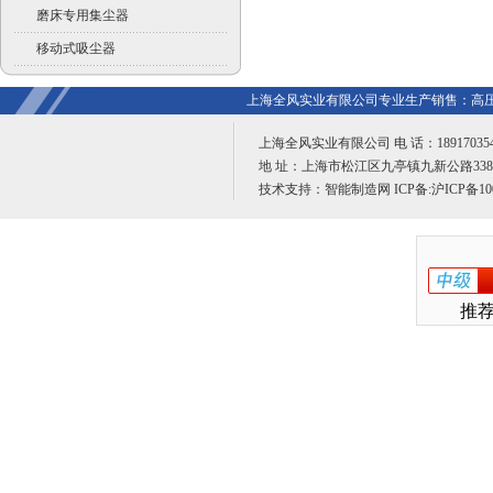
磨床专用集尘器
移动式吸尘器
上海全风实业有限公司专业生产销售：高压
上海全风实业有限公司 电 话：18917035482 手
地 址：上海市松江区九亭镇九新公路338号 
技术支持：
智能制造网
ICP备:
沪ICP备100
推