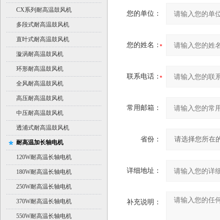
CX系列耐高温鼓风机
您的单位：
多段式耐高温鼓风机
直叶式耐高温鼓风机
您的姓名：
漩涡耐高温鼓风机
环形耐高温鼓风机
联系电话：
全风耐高温鼓风机
高压耐高温鼓风机
常用邮箱：
中压耐高温鼓风机
透浦式耐高温鼓风机
省份：
耐高温加长轴电机
120W耐高温长轴电机
详细地址：
180W耐高温长轴电机
250W耐高温长轴电机
370W耐高温长轴电机
补充说明：
550W耐高温长轴电机