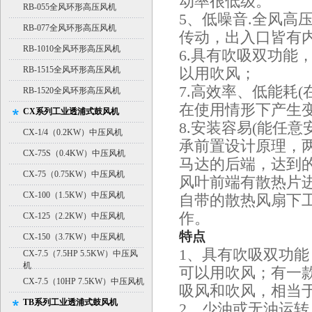
动率很低级。
RB-055全风环形高压风机
5、低噪音.全风高
RB-077全风环形高压风机
传动，出入口皆有
RB-1010全风环形高压风机
6.
具有吹吸双功能
RB-1515全风环形高压风机
以用吹风；
7.高效率、低能耗
RB-1520全风环形高压风机
在使用情形下产生
CX系列工业透浦式鼓风机
8.
安装容易(能任意
CX-1/4（0.2KW）中压风机
承前置设计原理，
CX-75S（0.4KW）中压风机
马达的后端，达到
CX-75（0.75KW）中压风机
风叶前端有散热片
CX-100（1.5KW）中压风机
自带的散热风扇下
作。
CX-125（2.2KW）中压风机
特点
CX-150（3.7KW）中压风机
1、具有吹吸双功
CX-7.5（7.5HP 5.5KW）中压风
机
可以用吹风；有一
CX-7.5（10HP 7.5KW）中压风机
吸风和吹风，相
TB系列工业透浦式鼓风机
2、少油或无油