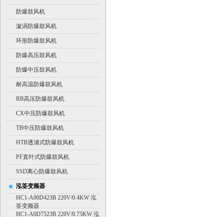
防爆鼓风机
漩涡防爆鼓风机
环形防爆鼓风机
防爆高压鼓风机
防爆中压鼓风机
耐高温防爆鼓风机
RB高压防爆鼓风机
CX中压防爆鼓风机
TB中压防爆鼓风机
HTB透浦式防爆鼓风机
PF直叶式防爆鼓风机
SSD离心防爆鼓风机
泓筌变频器
HC1-A00D423B 220V/0.4KW 泓
筌变频器
HC1-A0D7523B 220V/0.75KW 泓