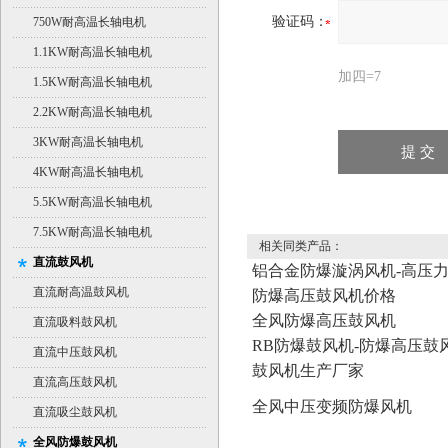
验证码：
750W耐高温长轴电机
1.1KW耐高温长轴电机
加四=7
1.5KW耐高温长轴电机
2.2KW耐高温长轴电机
3KW耐高温长轴电机
4KW耐高温长轴电机
5.5KW耐高温长轴电机
7.5KW耐高温长轴电机
相关同类产品：
直流鼓风机
铝合金防爆漩涡风机-高压
直流耐高温鼓风机
防爆高压鼓风机价格
全风防爆高压鼓风机
直流吸料鼓风机
RB防爆鼓风机-防爆高压鼓
直流中压鼓风机
鼓风机生产厂家
直流高压鼓风机
全风中压变频防爆风机
直流吸尘鼓风机
全风防爆鼓风机