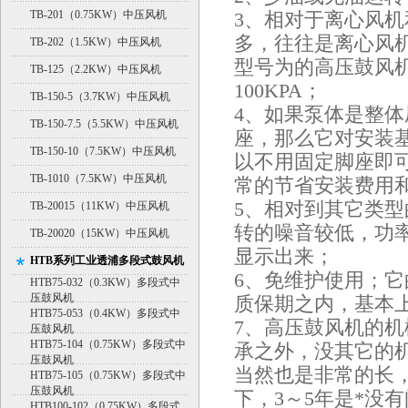
TB-201（0.75KW）中压风机
3、相对于离心风
多，往往是离心风
TB-202（1.5KW）中压风机
型号为的高压鼓风
TB-125（2.2KW）中压风机
100KPA；
TB-150-5（3.7KW）中压风机
4、如果泵体是整
TB-150-7.5（5.5KW）中压风机
座，那么它对安装
TB-150-10（7.5KW）中压风机
以不用固定脚座即
TB-1010（7.5KW）中压风机
常的节省安装费用
5、相对到其它类
TB-20015（11KW）中压风机
转的噪音较低，功率
TB-20020（15KW）中压风机
显示出来；
HTB系列工业透浦多段式鼓风机
6、免维护使用；
HTB75-032（0.3KW）多段式中
压鼓风机
质保期之内，基本
HTB75-053（0.4KW）多段式中
7、高压鼓风机的
压鼓风机
HTB75-104（0.75KW）多段式中
承之外，没其它的
压鼓风机
当然也是非常的长
HTB75-105（0.75KW）多段式中
压鼓风机
下，3～5年是*没
HTB100-102（0.75KW）多段式