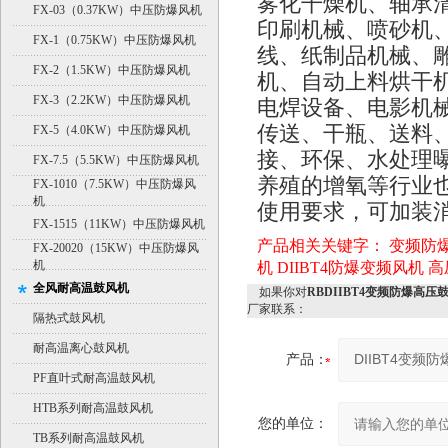
雾化干燥机、轴承
FX-03（0.37KW）中压防爆风机
印刷机械、喷砂机
FX-1（0.75KW）中压防爆风机
线、纸制品机械、
FX-2（1.5KW）中压防爆风机
机、自动上料烘干
FX-3（2.2KW）中压防爆风机
电焊设备、电影机
传送、干瓶、送料
FX-5（4.0KW）中压防爆风机
接、环保、水处理
FX-7.5（5.5KW）中压防爆风机
养殖的增氧等行业
FX-1010（7.5KW）中压防爆风
机
使用要求，可加装
FX-1515（11KW）中压防爆风机
产品相关关键字：
变频防
FX-20020（15KW）中压防爆风
机
机
DIIBT4防爆变频风机
高
全风耐高温鼓风机
如果你对
RBDIIBT4变频防爆高压
厂家联系：
隔热式鼓风机
耐高温离心鼓风机
产品：
PF直叶式耐高温鼓风机
HTB系列耐高温鼓风机
您的单位：
TB系列耐高温鼓风机