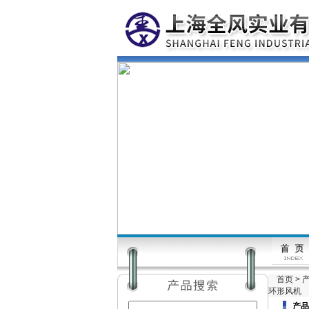
首页
>
环形风机
产品