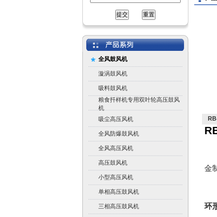
全风鼓风机
漩涡鼓风机
吸料鼓风机
粮食扦样机专用双叶轮高压鼓风
机
RB
吸尘高压风机
R
全风防爆鼓风机
全风高压风机
环
高压鼓风机
金
小型高压风机
单相高压鼓风机
环
三相高压鼓风机