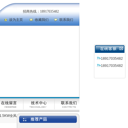
招商热线：18917035482
设为主页
收藏我们
联系我们
18917035482
18917035482
特殊防爆旋涡气泵生产厂
家
1.5KW全风