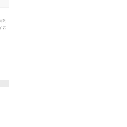
透浦式耐高温风机
写阿
加四
隔热式耐高温中压风机
扦样机鼓风机