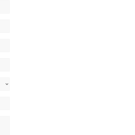
变频防爆耐高温鼓风机
11KW大功率全自粮食动
扦样器生产厂家
防爆耐高温风机