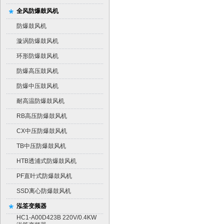
全风防爆鼓风机
防爆鼓风机
漩涡防爆鼓风机
环形防爆鼓风机
防爆高压鼓风机
防爆中压鼓风机
耐高温防爆鼓风机
RB高压防爆鼓风机
CX中压防爆鼓风机
TB中压防爆鼓风机
HTB透浦式防爆鼓风机
PF直叶式防爆鼓风机
SSD离心防爆鼓风机
泓筌变频器
HC1-A00D423B 220V/0.4KW