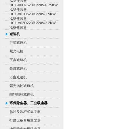
泓筌变频器
HC1-A0D7523B 220V/0.75KW
泓筌变频器
HC1-A01D523B 220V/1.5KW
泓筌变频器
HC1-A02D223B 220V/2.2KW
泓筌变频器
减速机
行星减速机
紫光电机
宇鑫减速机
豪鑫减速机
万鑫减速机
紫光涡轮减速机
蜗轮蜗杆减速机
环保除尘器、工业吸尘器
脉冲反吹柜式集尘器
打磨设备专用集尘器