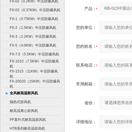
FX-02（0.2KW）中压防爆风机
产品：
FX-03（0.37KW）中压防爆风机
FX-1（0.75KW）中压防爆风机
您的单位：
FX-2（1.5KW）中压防爆风机
FX-3（2.2KW）中压防爆风机
FX-5（4.0KW）中压防爆风机
您的姓名：
FX-7.5（5.5KW）中压防爆风机
FX-1010（7.5KW）中压防爆风
联系电话：
机
FX-1515（11KW）中压防爆风
机
FX-20020（15KW）中压防爆风
常用邮箱：
机
全风耐高温鼓风机
隔热式鼓风机
省份：
耐高温离心鼓风机
PF直叶式耐高温鼓风机
详细地址：
HTB系列耐高温鼓风机