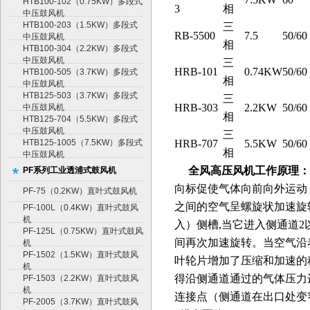
HTB100-102（0.75KW）多段式
3
相
中压鼓风机
HTB100-203（1.5KW）多段式
三
RB-5500
7.5
50/60
中压鼓风机
相
HTB100-304（2.2KW）多段式
中压鼓风机
三
HRB-101
0.74KW
50/60
HTB100-505（3.7KW）多段式
相
中压鼓风机
HTB125-503（3.7KW）多段式
三
HRB-303
2.2KW
50/60
中压鼓风机
相
HTB125-704（5.5KW）多段式
中压鼓风机
三
HTB125-1005（7.5KW）多段式
HRB-707
5.5KW
50/60
相
中压鼓风机
全风高压风机工作原理：
PF系列工业透浦式鼓风机
向标促使气体向前向外运动
PF-75（0.2KW）直叶式鼓风机
之间的空气呈螺旋状加速旋
PF-100L（0.4KW）直叶式鼓风
机
入）侧槽,当它进入侧通道
PF-125L（0.75KW）直叶式鼓风
间再次加速旋转。当空气沿
机
PF-1502（1.5KW）直叶式鼓风
叶轮片增加了压缩和加速的
机
得沿侧通道通过的气体压力
PF-1503（2.2KW）直叶式鼓风
机
连接点（侧通道在出口处变
PF-2005（3.7KW）直叶式鼓风