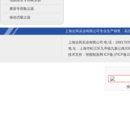
地面除尘专用吸尘器
磨床专用集尘器
移动式吸尘器
上海全风实业有限公司专业生产销售：高压
上海全风实业有限公司 电 话：18917035482
地 址：上海市松江区九亭镇九新公路338号
技术支持：
智能制造网
ICP备:
沪ICP备10
推