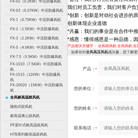
FX-02（0.2KW）中压防爆风机
我们对员工负责，我们对客户负
FX-03（0.37KW）中压防爆风机
*创新：创新是对动社会进步的
FX-1（0.75KW）中压防爆风机
创新体现企业道德
FX-2（1.5KW）中压防爆风机
*共赢：我们的事业是在合作中推进
FX-3（2.2KW）中压防爆风机
*感恩：懂得感恩是一种品德，
产品相关关键字：
全风鼓风机
全风风机
全
FX-5（4.0KW）中压防爆风机
如果你对
全风高压风机
感兴趣，想了解更
FX-7.5（5.5KW）中压防爆风机
FX-1010（7.5KW）中压防爆风
产品：
机
FX-1515（11KW）中压防爆风
机
FX-20020（15KW）中压防爆风
您的单位：
机
全风耐高温鼓风机
隔热式鼓风机
您的姓名：
耐高温离心鼓风机
PF直叶式耐高温鼓风机
联系电话：
HTB系列耐高温鼓风机