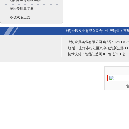
地面除尘专用吸尘器
磨床专用集尘器
移动式吸尘器
上海全风实业有限公司专业生产销售：高压
上海全风实业有限公司 电 话：18917035482
地 址：上海市松江区九亭镇九新公路338号
技术支持：
智能制造网
ICP备:
沪ICP备10
推