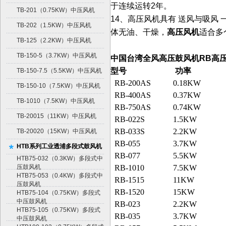
于连续运转2年。
TB-201（0.75KW）中压风机
14、高压风机具有 送风与吸风
TB-202（1.5KW）中压风机
体无油、干燥，
高压风机
适合多
TB-125（2.2KW）中压风机
TB-150-5（3.7KW）中压风机
中国台湾全风高压鼓风机RB高
型号
功率
TB-150-7.5（5.5KW）中压风机
RB-200AS
0.18KW
TB-150-10（7.5KW）中压风机
RB-400AS
0.37KW
TB-1010（7.5KW）中压风机
RB-750AS
0.74KW
TB-20015（11KW）中压风机
RB-022S
1.5KW
RB-033S
2.2KW
TB-20020（15KW）中压风机
RB-055
3.7KW
HTB系列工业透浦多段式鼓风机
RB-077
5.5KW
HTB75-032（0.3KW）多段式中
压鼓风机
RB-1010
7.5KW
HTB75-053（0.4KW）多段式中
RB-1515
11KW
压鼓风机
RB-1520
15KW
HTB75-104（0.75KW）多段式
中压鼓风机
RB-023
2.2KW
HTB75-105（0.75KW）多段式
RB-035
3.7KW
中压鼓风机