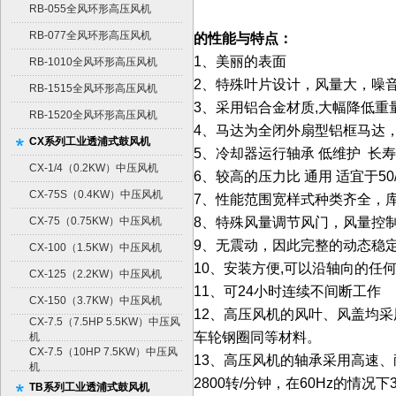
RB-055全风环形高压风机
RB-077全风环形高压风机
的性能与特点：
1、美丽的表面
RB-1010全风环形高压风机
2、特殊叶片设计，风量大，噪
RB-1515全风环形高压风机
3、采用铝合金材质,大幅降低重
RB-1520全风环形高压风机
4、马达为全闭外扇型铝框马达
CX系列工业透浦式鼓风机
5、冷却器运行轴承 低维护 长寿
CX-1/4（0.2KW）中压风机
6、较高的压力比 通用 适宜于50/
CX-75S（0.4KW）中压风机
7、性能范围宽样式种类齐全，
CX-75（0.75KW）中压风机
8、特殊风量调节风门，风量控制
9、无震动，因此完整的动态稳
CX-100（1.5KW）中压风机
10、安装方便,可以沿轴向的任
CX-125（2.2KW）中压风机
11、可24小时连续不间断工作
CX-150（3.7KW）中压风机
12、高压风机的风叶、风盖均采用
CX-7.5（7.5HP 5.5KW）中压风
车轮钢圈同等材料。
机
CX-7.5（10HP 7.5KW）中压风
13、高压风机的轴承采用高速、
机
2800转/分钟，在60Hz的情况
TB系列工业透浦式鼓风机