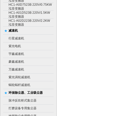
泓筌变频器
HC1-A0D7523B 220V/0.75KW
泓筌变频器
HC1-A01D523B 220V/1.5KW
泓筌变频器
HC1-A02D223B 220V/2.2KW
泓筌变频器
减速机
行星减速机
紫光电机
宇鑫减速机
豪鑫减速机
万鑫减速机
紫光涡轮减速机
蜗轮蜗杆减速机
环保除尘器、工业吸尘器
脉冲反吹柜式集尘器
打磨设备专用集尘器