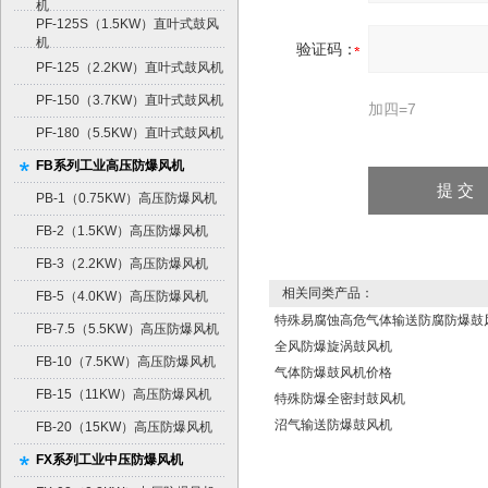
机
PF-125S（1.5KW）直叶式鼓风
机
验证码：
PF-125（2.2KW）直叶式鼓风机
PF-150（3.7KW）直叶式鼓风机
加四=7
PF-180（5.5KW）直叶式鼓风机
FB系列工业高压防爆风机
PB-1（0.75KW）高压防爆风机
FB-2（1.5KW）高压防爆风机
FB-3（2.2KW）高压防爆风机
相关同类产品：
FB-5（4.0KW）高压防爆风机
特殊易腐蚀高危气体输送防腐防爆鼓
FB-7.5（5.5KW）高压防爆风机
全风防爆旋涡鼓风机
FB-10（7.5KW）高压防爆风机
气体防爆鼓风机价格
FB-15（11KW）高压防爆风机
特殊防爆全密封鼓风机
沼气输送防爆鼓风机
FB-20（15KW）高压防爆风机
FX系列工业中压防爆风机