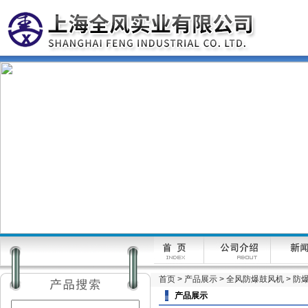
首页
>
产品展示
>
全风防爆鼓风机
>
防
产品展示