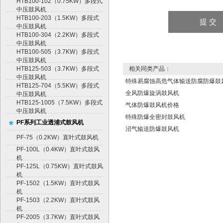
HTB100-102（0.75KW）多段式
中压鼓风机
HTB100-203（1.5KW）多段式
中压鼓风机
HTB100-304（2.2KW）多段式
中压鼓风机
HTB100-505（3.7KW）多段式
中压鼓风机
HTB125-503（3.7KW）多段式
相关同类产品：
中压鼓风机
特殊易腐蚀高危气体输送防腐防爆鼓
HTB125-704（5.5KW）多段式
全风防爆旋涡鼓风机
中压鼓风机
HTB125-1005（7.5KW）多段式
气体防爆鼓风机价格
中压鼓风机
特殊防爆全密封鼓风机
PF系列工业透浦式鼓风机
沼气输送防爆鼓风机
PF-75（0.2KW）直叶式鼓风机
PF-100L（0.4KW）直叶式鼓风
机
PF-125L（0.75KW）直叶式鼓风
机
PF-1502（1.5KW）直叶式鼓风
机
PF-1503（2.2KW）直叶式鼓风
机
PF-2005（3.7KW）直叶式鼓风