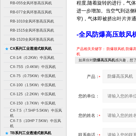
程度,随着旋转的进行，气
RB-055全风环形高压风机
进一步增加。当空气到达侧
RB-077全风环形高压风机
窄)，气体即被挤出叶片并
RB-1010全风环形高压风机
RB-1515全风环形高压风机
-全风防爆高压鼓风
RB-1520全风环形高压风机
CX系列工业透浦式鼓风机
产品相关关键字：
防爆鼓风机
防爆
机
CX-1/4（0.2KW）中压风机
如果你对
防爆高压风机
感兴趣，想
CX-75S（0.4KW）中压风机
CX-75（0.75KW）中压风机
产品：
CX-100（1.5KW）中压风机
CX-125（2.2KW）中压风机
您的单位：
CX-150（3.7KW）中压风机
CX-7.5（7.5HP 5.5KW）中压风
您的姓名：
机
CX-7.5（10HP 7.5KW）中压风
机
TB系列工业透浦式鼓风机
联系电话：