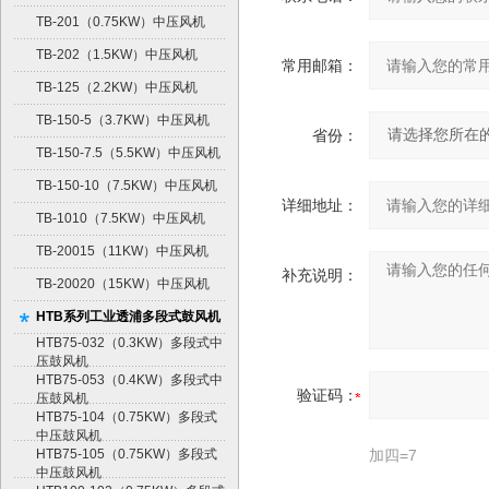
TB-201（0.75KW）中压风机
TB-202（1.5KW）中压风机
常用邮箱：
TB-125（2.2KW）中压风机
TB-150-5（3.7KW）中压风机
省份：
TB-150-7.5（5.5KW）中压风机
TB-150-10（7.5KW）中压风机
详细地址：
TB-1010（7.5KW）中压风机
TB-20015（11KW）中压风机
补充说明：
TB-20020（15KW）中压风机
HTB系列工业透浦多段式鼓风机
HTB75-032（0.3KW）多段式中
压鼓风机
HTB75-053（0.4KW）多段式中
验证码：
压鼓风机
HTB75-104（0.75KW）多段式
中压鼓风机
HTB75-105（0.75KW）多段式
加四=7
中压鼓风机