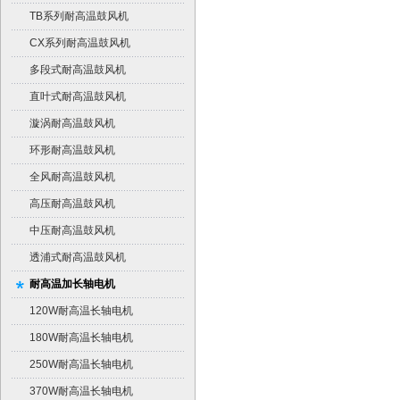
TB系列耐高温鼓风机
CX系列耐高温鼓风机
多段式耐高温鼓风机
直叶式耐高温鼓风机
漩涡耐高温鼓风机
环形耐高温鼓风机
全风耐高温鼓风机
高压耐高温鼓风机
中压耐高温鼓风机
透浦式耐高温鼓风机
耐高温加长轴电机
120W耐高温长轴电机
180W耐高温长轴电机
250W耐高温长轴电机
370W耐高温长轴电机