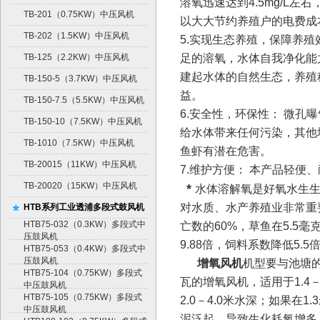
溶氧迅速达到4.5mg/L
TB-201（0.75KW）中压风机
以大大节约养殖户的电费成
TB-202（1.5KW）中压风机
5.实现生态养殖，保障养
TB-125（2.2KW）中压风机
足的溶氧，水体自我净化能
建起水体的自然生态，养殖
TB-150-5（3.7KW）中压风机
益。
TB-150-7.5（5.5KW）中压风机
6.安全性，环保性： 微孔
TB-150-10（7.5KW）中压风机
给水体带来任何污染，其他
TB-1010（7.5KW）中压风机
鱼虾有潜在危害。
TB-20015（11KW）中压风机
7.维护方便： 本产品轻便
TB-20020（15KW）中压风机
*
水体溶解氧是好氧水生
对水质、水产养殖业非常重
HTB系列工业透浦多段式鼓风机
HTB75-032（0.3KW）多段式中
亡数的60%，草鱼在5.5毫
压鼓风机
9.88倍，饲料系数降低5.5
HTB75-053（0.4KW）多段式中
压鼓风机
增氧风机
机型要与池塘
HTB75-104（0.75KW）多段式
瓦的增氧风机，适用于1.4－
中压鼓风机
HTB75-105（0.75KW）多段式
2.0－4.0米水深；
如果在1
中压鼓风机
泥泛起，导致生化耗氧增