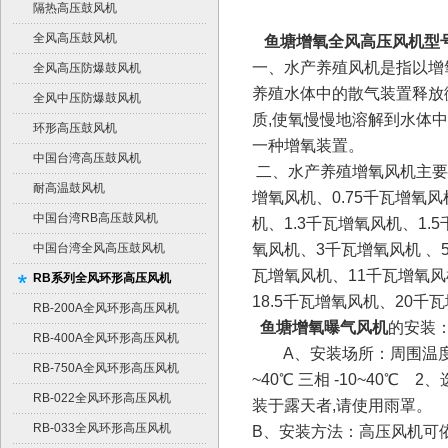
隔热高压鼓风机
全风高压鼓风机
鱼塘增氧全风高压风机型
一、水产养殖风机是指以增
全风高压防爆鼓风机
养殖水体中的散气装置释放
全风中压防爆鼓风机
质,使氧慢慢地溶解到水体
环形高压鼓风机
一种增氧装置。
中国台湾高压鼓风机
二、水产养殖增氧风机主要应
耐高温鼓风机
增氧风机、0.75千瓦增氧风
中国台湾RB高压鼓风机
机、1.3千瓦增氧风机、1.
中国台湾全风高压鼓风机
氧风机、3千瓦增氧风机 、5
瓦增氧风机、11千瓦增氧风
RB系列全风环形高压风机
18.5千瓦增氧风机、20千
RB-200A全风环形高压风机
鱼塘增氧曝气风机
的安装
RB-400A全风环形高压风机
A、安装场所：周围温度
RB-750A全风环形高压风机
~40℃ 三相 -10~40℃
2、选
RB-022全风环形高压风机
装于露天者,请使用雨罩
RB-033全风环形高压风机
B、安装方法：高压风机可