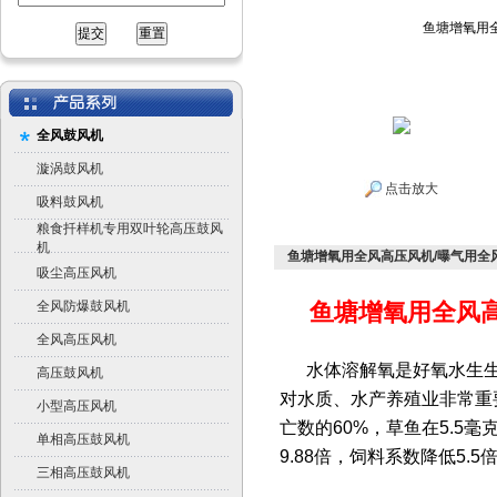
鱼塘增氧用
全风鼓风机
漩涡鼓风机
点击放大
吸料鼓风机
粮食扦样机专用双叶轮高压鼓风
机
鱼塘增氧用全风高压风机/曝气用全
吸尘高压风机
全风防爆鼓风机
鱼塘增氧用全风
全风高压风机
水体溶解氧是好氧水生生
高压鼓风机
对水质、水产养殖业非常重
小型高压风机
亡数的60%，草鱼在5.5毫
单相高压鼓风机
9.88倍，饲料系数降低5.5
三相高压鼓风机