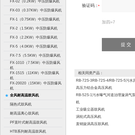
FX-02（0.2KW）中压防爆风机
验证码：
FX-03（0.37KW）中压防爆风机
FX-1（0.75KW）中压防爆风机
加四=7
FX-2（1.5KW）中压防爆风机
FX-3（2.2KW）中压防爆风机
FX-5（4.0KW）中压防爆风机
FX-7.5（5.5KW）中压防爆风机
FX-1010（7.5KW）中压防爆风
机
FX-1515（11KW）中压防爆风
相关同类产品：
机
RB-72S-3RB-72S-4/RB-72S-
FX-20020（15KW）中压防爆风
高压力铝合金高压风机
机
RB-52S-1污水曝气河道治理漩涡
全风耐高温鼓风机
机
隔热式鼓风机
工业吸尘器鼓风机
耐高温离心鼓风机
涡轮式高压风机
PF直叶式耐高温鼓风机
直销旋涡高压鼓风机
HTB系列耐高温鼓风机