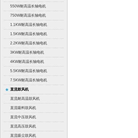
550W耐高温长轴电机
750W耐高温长轴电机
1.1KW耐高温长轴电机
1.5KW耐高温长轴电机
2.2KW耐高温长轴电机
3KW耐高温长轴电机
4KW耐高温长轴电机
5.5KW耐高温长轴电机
7.5KW耐高温长轴电机
直流鼓风机
直流耐高温鼓风机
直流吸料鼓风机
直流中压鼓风机
直流高压鼓风机
直流吸尘鼓风机