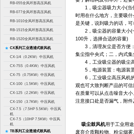
RB-055全风环形高压风机
1，吸尘器吸力大小(当
RB-077全风环形高压风机
时用在什么地方，主要吸什
RB-1010全风环形高压风机
是关键，说到吸力的话，可
RB-1515全风环形高压风机
2，吸尘器的容量大小(一
100升，选择合适的容量)
RB-1520全风环形高压风机
3，清理灰尘是否方便：
CX系列工业透浦式鼓风机
集尘指中央式；二，内式集
CX-1/4（0.2KW）中压风机
4，工业吸尘器的吸尘高压
CX-75S（0.4KW）中压风机
5，电源装置：电源装置可
CX-75（0.75KW）中压风机
6，工业吸尘高压风机的
CX-100（1.5KW）中压风机
观也可大致判断产品的可信
CX-125（2.2KW）中压风机
在质量可以从点击噪音大小
注意接口处是否漏气，附件
CX-150（3.7KW）中压风机
CX-7.5（7.5HP 5.5KW）中压风
机
CX-7.5（10HP 7.5KW）中压风
吸尘鼓风机
用于工业用途
机
TB系列工业透浦式鼓风机
废弃介质颗粒物、粉尘烟雾