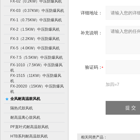
FX-02（0.2KW）中压防爆风机
FX-03（0.37KW）中压防爆风机
详细地址：
FX-1（0.75KW）中压防爆风机
FX-2（1.5KW）中压防爆风机
补充说明：
FX-3（2.2KW）中压防爆风机
FX-5（4.0KW）中压防爆风机
FX-7.5（5.5KW）中压防爆风机
FX-1010（7.5KW）中压防爆风
验证码：
机
FX-1515（11KW）中压防爆风
机
加四=7
FX-20020（15KW）中压防爆风
机
全风耐高温鼓风机
隔热式鼓风机
耐高温离心鼓风机
PF直叶式耐高温鼓风机
HTB系列耐高温鼓风机
相关同类产品：