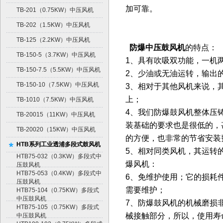
加可靠。
TB-201（0.75KW）中压风机
TB-202（1.5KW）中压风机
TB-125（2.2KW）中压风机
防爆中压鼓风机
的特点：
TB-150-5（3.7KW）中压风机
1、具有吹吸双功能，一机
TB-150-7.5（5.5KW）中压风机
2、少油或无油运转，输出
TB-150-10（7.5KW）中压风机
3、相对于其他风机来说，
上；
TB-1010（7.5KW）中压风机
4、我们防爆鼓风机整体压
TB-20015（11KW）中压风机
装基础的要求也是很低的，
TB-20020（15KW）中压风机
的方便，也非常的节省安
HTB系列工业透浦多段式鼓风机
5、相对同类风机，其运转
HTB75-032（0.3KW）多段式中
爆风机：
压鼓风机
HTB75-053（0.4KW）多段式中
6、免维护使用；它的损耗
压鼓风机
需要维护；
HTB75-104（0.75KW）多段式
中压鼓风机
7、防爆鼓风机的机械磨损
HTB75-105（0.75KW）多段式
械接触部分，所以，使用寿
中压鼓风机