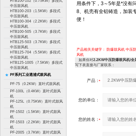
HTB100-102（0.75KW）多段式
用条件下，3～5年是*没有
中压鼓风机
HTB100-203（1.5KW）多段式
8、机壳有全铝铸造，加装
中压鼓风机
便！
HTB100-304（2.2KW）多段式
中压鼓风机
HTB100-505（3.7KW）多段式
中压鼓风机
HTB125-503（3.7KW）多段式
中压鼓风机
产品相关关键字：
防爆鼓风机
中压
HTB125-704（5.5KW）多段式
风机
中压鼓风机
如果你对
2.2KW中压防爆鼓风机/全
HTB125-1005（7.5KW）多段式
写下表直接与厂家联系：
中压鼓风机
PF系列工业透浦式鼓风机
产品：
PF-75（0.2KW）直叶式鼓风机
PF-100L（0.4KW）直叶式鼓风
机
您的单位：
PF-125L（0.75KW）直叶式鼓风
机
PF-1502（1.5KW）直叶式鼓风
机
您的姓名：
PF-1503（2.2KW）直叶式鼓风
机
PF-2005（3.7KW）直叶式鼓风