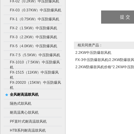
FX-02（0.2KW）中压防爆风机
FX-03（0.37KW）中压防爆风机
FX-1（0.75KW）中压防爆风机
FX-2（1.5KW）中压防爆风机
FX-3（2.2KW）中压防爆风机
相关同类产品：
FX-5（4.0KW）中压防爆风机
2.2KW中压防爆鼓风机
FX-7.5（5.5KW）中压防爆风机
FX-3中压防爆鼓风机/2.2KW防爆鼓
FX-1010（7.5KW）中压防爆风
2.2KW防爆鼓风机价格*2.2KW中
机
FX-1515（11KW）中压防爆风
机
FX-20020（15KW）中压防爆风
机
全风耐高温鼓风机
隔热式鼓风机
耐高温离心鼓风机
PF直叶式耐高温鼓风机
HTB系列耐高温鼓风机