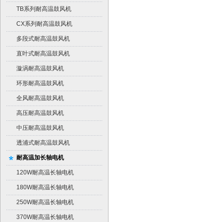
TB系列耐高温鼓风机
CX系列耐高温鼓风机
多段式耐高温鼓风机
直叶式耐高温鼓风机
漩涡耐高温鼓风机
环形耐高温鼓风机
全风耐高温鼓风机
高压耐高温鼓风机
中压耐高温鼓风机
透浦式耐高温鼓风机
耐高温加长轴电机
120W耐高温长轴电机
180W耐高温长轴电机
250W耐高温长轴电机
370W耐高温长轴电机