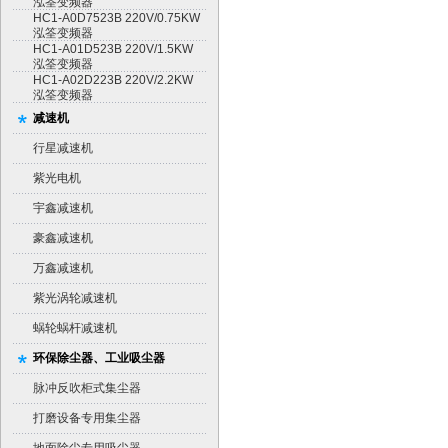
泓筌变频器
HC1-A0D7523B 220V/0.75KW
泓筌变频器
HC1-A01D523B 220V/1.5KW
泓筌变频器
HC1-A02D223B 220V/2.2KW
泓筌变频器
减速机
行星减速机
紫光电机
宇鑫减速机
豪鑫减速机
万鑫减速机
紫光涡轮减速机
蜗轮蜗杆减速机
环保除尘器、工业吸尘器
脉冲反吹柜式集尘器
打磨设备专用集尘器