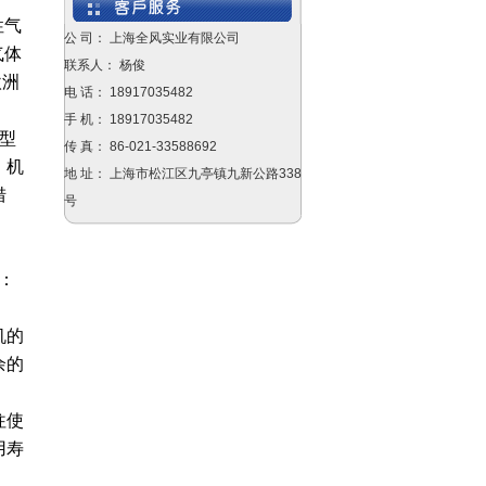
性气
公 司： 上海全风实业有限公司
气体
联系人： 杨俊
粮食扦样器高压风机
欧洲
电 话： 18917035482
手 机： 18917035482
型
传 真： 86-021-33588692
，机
地 址： 上海市松江区九亭镇九新公路338
措
号
直流耐高温风机
：
机的
余的
透浦式耐高温中压鼓风机
往使
用寿