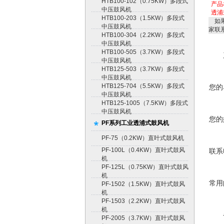
HTB100-102（0.75KW）多段式
产品
中压鼓风机
透浦
HTB100-203（1.5KW）多段式
如果
中压鼓风机
家联
HTB100-304（2.2KW）多段式
中压鼓风机
HTB100-505（3.7KW）多段式
中压鼓风机
HTB125-503（3.7KW）多段式
中压鼓风机
HTB125-704（5.5KW）多段式
您的
中压鼓风机
HTB125-1005（7.5KW）多段式
中压鼓风机
您的
PF系列工业透浦式鼓风机
PF-75（0.2KW）直叶式鼓风机
PF-100L（0.4KW）直叶式鼓风
联系
机
PF-125L（0.75KW）直叶式鼓风
机
常用
PF-1502（1.5KW）直叶式鼓风
机
PF-1503（2.2KW）直叶式鼓风
机
PF-2005（3.7KW）直叶式鼓风