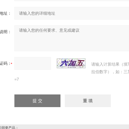
地址：
说明：
证码：
请输入计算结果（填
拉伯数字），如：三
=7
同类产品：