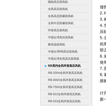
隔热高压鼓风机
侵
全风高压鼓风机
2.
全风高压防爆鼓风机
3.
全风中压防爆鼓风机
4
环形高压鼓风机
压
中国台湾高压鼓风机
5
此
耐高温鼓风机
部
中国台湾RB高压鼓风机
6
中国台湾全风高压鼓风机
使
RB系列全风环形高压风机
7
RB-200A全风环形高压风机
8
RB-400A全风环形高压风机
措
RB-750A全风环形高压风机
计
RB-022全风环形高压风机
新
RB-033全风环形高压风机
Y