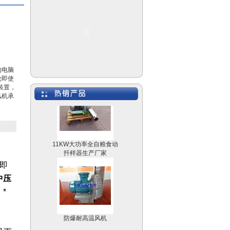
变频防爆耐高温鼓风机
的电脑
轮即使
装置，
风机承
11KW大功率全自粮食动
扦样器生产厂家
即
中压
*
防爆耐高温风机