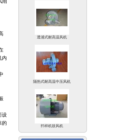
风雨
透浦式耐高温风机
高
在
机内
隔热式耐高温中压风机
中
振
而设
扦样机鼓风机
靠的