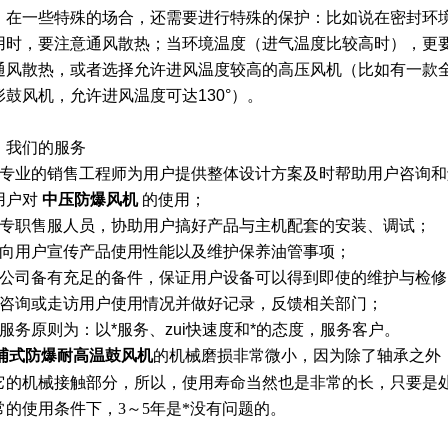
一些特殊的场合，还需要进行特殊的保护：比如说在密封环
用时，要注意通风散热；当环境温度（进气温度比较高时），更
通风散热，或者选择允许进风温度较高的高压风机（比如有一款
形鼓风机，允许进风温度可达130°）。
们的服务
，专业的销售工程师为用户提供整体设计方案及时帮助用户咨询和
用户对
中压防爆风机
的使用；
，专职售服人员，协助用户搞好产品与主机配套的安装、调试；
，向用户宣传产品使用性能以及维护保养油管事项；
，公司备有充足的备件，保证用户设备可以得到即使的维护与检修
，咨询或走访用户使用情况并做好记录，反馈相关部门；
，服务原则为：以*服务、zui快速度和*的态度，服务客户。
浦式防爆耐高温鼓风机
的机械磨损非常微小，因为除了轴承之外
它的机械接触部分，所以，使用寿命当然也是非常的长，只要是
常的使用条件下，3～5年是*没有问题的。