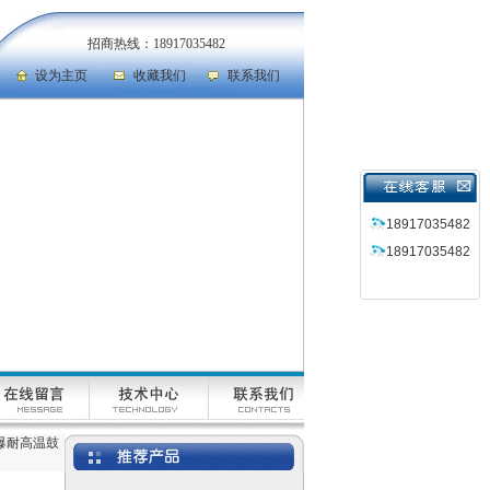
招商热线：18917035482
设为主页
收藏我们
联系我们
18917035482
18917035482
防爆耐高温鼓
特殊防爆旋涡气泵生产厂
家