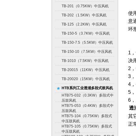
在
TB-201（0.75KW）中压风机
使
TB-202（1.5KW）中压风机
意
TB-125（2.2KW）中压风机
环
TB-150-5（3.7KW）中压风机
TB-150-7.5（5.5KW）中压风机
我
TB-150-10（7.5KW）中压风机
1
决
TB-1010（7.5KW）中压风机
2
TB-20015（11KW）中压风机
3
TB-20020（15KW）中压风机
4
HTB系列工业透浦多段式鼓风机
5
HTB75-032（0.3KW）多段式中
6
压鼓风机
HTB75-053（0.4KW）多段式中
透
压鼓风机
其
HTB75-104（0.75KW）多段式
中压鼓风机
正
HTB75-105（0.75KW）多段式
中压鼓风机