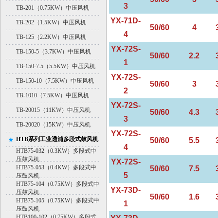
3
TB-201（0.75KW）中压风机
YX-71D-
TB-202（1.5KW）中压风机
50/60
4
4
TB-125（2.2KW）中压风机
YX-72S-
TB-150-5（3.7KW）中压风机
50/60
2.2
1
TB-150-7.5（5.5KW）中压风机
YX-72S-
TB-150-10（7.5KW）中压风机
50/60
3
2
TB-1010（7.5KW）中压风机
YX-72S-
TB-20015（11KW）中压风机
50/60
4.3
3
TB-20020（15KW）中压风机
YX-72S-
HTB系列工业透浦多段式鼓风机
50/60
5.5
4
HTB75-032（0.3KW）多段式中
压鼓风机
YX-72S-
HTB75-053（0.4KW）多段式中
50/60
7.5
5
压鼓风机
HTB75-104（0.75KW）多段式中
YX-73D-
压鼓风机
50/60
1.6
HTB75-105（0.75KW）多段式中
1
压鼓风机
HTB100-102（0.75KW）多段式