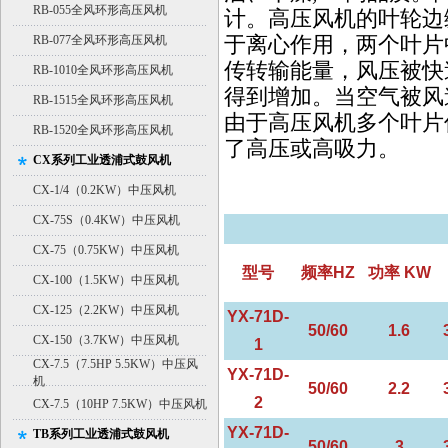
RB-055全风环形高压风机
计。高压风机的叶轮边
RB-077全风环形高压风机
于离心作用，两个叶片
传转输能量，风压被快
RB-1010全风环形高压风机
得到增加。当空气被风
RB-1515全风环形高压风机
由于高压风机多个叶片
RB-1520全风环形高压风机
了高压或高吸力。
CX系列工业透浦式鼓风机
CX-1/4（0.2KW）中压风机
CX-75S（0.4KW）中压风机
CX-75（0.75KW）中压风机
型号
频率HZ
功率 KW
CX-100（1.5KW）中压风机
CX-125（2.2KW）中压风机
YX-71D-
50/60
1.6
CX-150（3.7KW）中压风机
1
CX-7.5（7.5HP 5.5KW）中压风
YX-71D-
机
50/60
2.2
2
CX-7.5（10HP 7.5KW）中压风机
YX-71D-
TB系列工业透浦式鼓风机
50/60
3