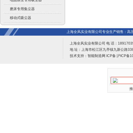
地面除尘专用吸尘器
磨床专用集尘器
移动式吸尘器
上海全风实业有限公司专业生产销售：高压
上海全风实业有限公司 电 话：18917035482
地 址：上海市松江区九亭镇九新公路338号
技术支持：
智能制造网
ICP备:
沪ICP备10
推