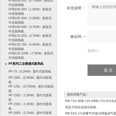
HTB100-102（0.75KW）多段式
中压鼓风机
补充说明：
HTB100-203（1.5KW）多段式
中压鼓风机
HTB100-304（2.2KW）多段式
中压鼓风机
HTB100-505（3.7KW）多段式
中压鼓风机
HTB125-503（3.7KW）多段式
验证码：
中压鼓风机
HTB125-704（5.5KW）多段式
中压鼓风机
加四=7
HTB125-1005（7.5KW）多段式
中压鼓风机
PF系列工业透浦式鼓风机
PF-75（0.2KW）直叶式鼓风机
PF-100L（0.4KW）直叶式鼓风
机
PF-125L（0.75KW）直叶式鼓风
机
相关同类产品：
PF-1502（1.5KW）直叶式鼓风
机
RB-72S-3RB-72S-4/RB-72S-
PF-1503（2.2KW）直叶式鼓风
高压力铝合金高压风机
机
PF-2005（3.7KW）直叶式鼓风
RB-52S-1污水曝气河道治理漩涡