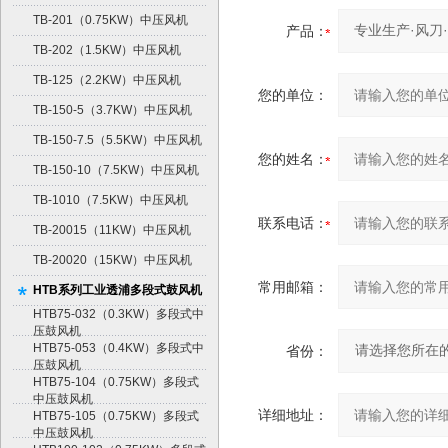
TB-201（0.75KW）中压风机
产品：
TB-202（1.5KW）中压风机
TB-125（2.2KW）中压风机
您的单位：
TB-150-5（3.7KW）中压风机
TB-150-7.5（5.5KW）中压风机
您的姓名：
TB-150-10（7.5KW）中压风机
TB-1010（7.5KW）中压风机
联系电话：
TB-20015（11KW）中压风机
TB-20020（15KW）中压风机
常用邮箱：
HTB系列工业透浦多段式鼓风机
HTB75-032（0.3KW）多段式中
压鼓风机
HTB75-053（0.4KW）多段式中
省份：
压鼓风机
HTB75-104（0.75KW）多段式
中压鼓风机
详细地址：
HTB75-105（0.75KW）多段式
中压鼓风机