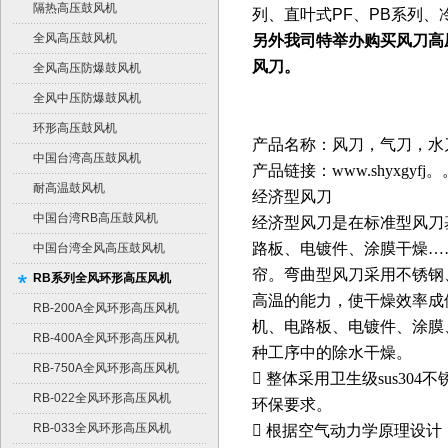
隔热高压鼓风机
列、直叶式PF、PB系列、
全风高压鼓风机
另外我司特举办购买风刀高
风刀。
全风高压防爆鼓风机
全风中压防爆鼓风机
环形高压鼓风机
产品名称：风刀，气刀，水
中国台湾高压鼓风机
产品链接：www.shyxgyf
耐高温鼓风机
经济型风刀
中国台湾RB高压鼓风机
经济型风刀是在标准型风刀
路板、电镀件、涂膜干燥…
中国台湾全风高压鼓风机
帘。弯曲型风刀采用不锈钢
RB系列全风环形高压风机
高温的能力，使干燥效率成
RB-200A全风环形高压风机
机、电路板、电镀件、涂膜
RB-400A全风环形高压风机
种工序中的除水干燥。
RB-750A全风环形高压风机
 整体采用卫生级sus30
RB-022全风环形高压风机
环保要求。
RB-033全风环形高压风机
 根据空气动力学原理设