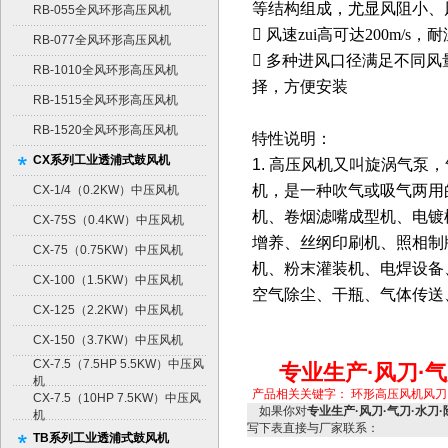
等结构组成，尤显风阻小、
RB-055全风环形高压风机
 风速zui高可达200m/
RB-077全风环形高压风机
 多种进风口径满足不同
RB-1010全风环形高压风机
择，方便安装
RB-1515全风环形高压风机
RB-1520全风环形高压风机
特性说明：
CX系列工业透浦式鼓风机
1. 高压风机又叫旋涡气泵
机，是一种吹气或吸气两用
CX-1/4（0.2KW）中压风机
机、卷烟滤嘴成型机、电镀
CX-75S（0.4KW）中压风机
增养、丝纲印刷机、照相制
CX-75（0.75KW）中压风机
机、粉末灌装机、电焊设备
CX-100（1.5KW）中压风机
空气除尘、干瓶、气体传送
CX-125（2.2KW）中压风机
CX-150（3.7KW）中压风机
CX-7.5（7.5HP 5.5KW）中压风
专业生产·风刀·
机
产品相关关键字：
环形高压风机风刀
CX-7.5（10HP 7.5KW）中压风
如果你对
专业生产·风刀·气刀·水刀
机
写下表直接与厂家联系：
TB系列工业透浦式鼓风机