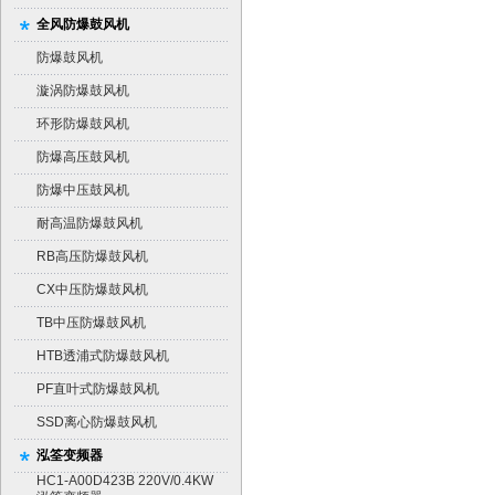
全风防爆鼓风机
防爆鼓风机
漩涡防爆鼓风机
环形防爆鼓风机
防爆高压鼓风机
防爆中压鼓风机
耐高温防爆鼓风机
RB高压防爆鼓风机
CX中压防爆鼓风机
TB中压防爆鼓风机
HTB透浦式防爆鼓风机
PF直叶式防爆鼓风机
SSD离心防爆鼓风机
泓筌变频器
HC1-A00D423B 220V/0.4KW