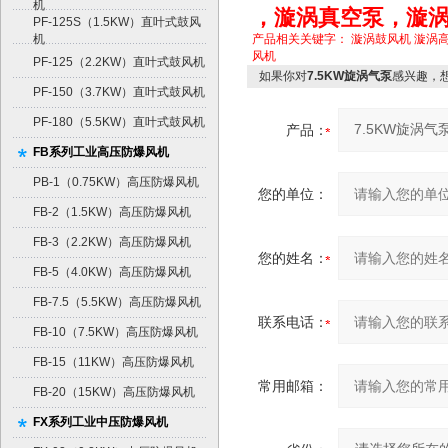
机
，漩涡真空泵，漩
PF-125S（1.5KW）直叶式鼓风
机
产品相关关键字：
漩涡鼓风机
漩涡
风机
PF-125（2.2KW）直叶式鼓风机
如果你对
7.5KW旋涡气泵
感兴趣，
PF-150（3.7KW）直叶式鼓风机
PF-180（5.5KW）直叶式鼓风机
产品：
FB系列工业高压防爆风机
PB-1（0.75KW）高压防爆风机
您的单位：
FB-2（1.5KW）高压防爆风机
FB-3（2.2KW）高压防爆风机
您的姓名：
FB-5（4.0KW）高压防爆风机
FB-7.5（5.5KW）高压防爆风机
联系电话：
FB-10（7.5KW）高压防爆风机
FB-15（11KW）高压防爆风机
常用邮箱：
FB-20（15KW）高压防爆风机
FX系列工业中压防爆风机