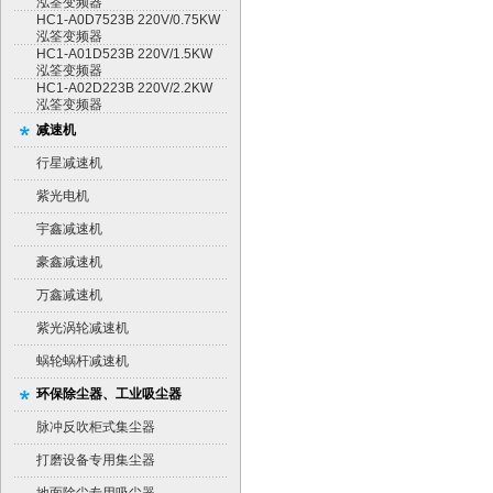
泓筌变频器
HC1-A0D7523B 220V/0.75KW
泓筌变频器
HC1-A01D523B 220V/1.5KW
泓筌变频器
HC1-A02D223B 220V/2.2KW
泓筌变频器
减速机
行星减速机
紫光电机
宇鑫减速机
豪鑫减速机
万鑫减速机
紫光涡轮减速机
蜗轮蜗杆减速机
环保除尘器、工业吸尘器
脉冲反吹柜式集尘器
打磨设备专用集尘器