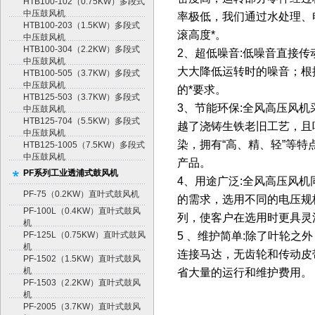
HTB100-102（0.75KW）多段式
中压鼓风机
率极低，我们通过水处理、
HTB100-203（1.5KW）多段式
滚高度*。
中压鼓风机
HTB100-304（2.2KW）多段式
2、超低噪音:低噪音直接
中压鼓风机
大大降低运转时的噪音；根
HTB100-505（3.7KW）多段式
中压鼓风机
的*要求。
HTB125-503（3.7KW）多段式
3、节能环保:全风高压风机
中压鼓风机
HTB125-704（5.5KW）多段式
越了浇铸生铁老旧工艺，且
中压鼓风机
染，拥有“高、精、轻”等特
HTB125-1005（7.5KW）多段式
中压鼓风机
产品。
PF系列工业透浦式鼓风机
4、用途广泛:全风高压风机同
PF-75（0.2KW）直叶式鼓风机
的需求，选用不同的电压规
PF-100L（0.4KW）直叶式鼓风
列，使客户在选用时更具灵
机
PF-125L（0.75KW）直叶式鼓风
5 、维护简单:除了叶轮之外
机
连接马达，无齿轮和传动皮
PF-1502（1.5KW）直叶式鼓风
机
省大量的运行和维护费用。
PF-1503（2.2KW）直叶式鼓风
机
PF-2005（3.7KW）直叶式鼓风