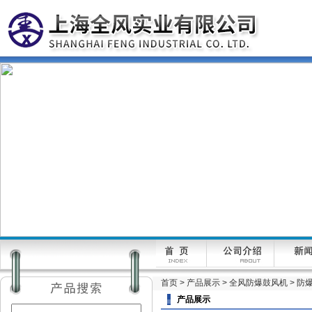
首页
>
产品展示
>
全风防爆鼓风机
>
防
产品展示