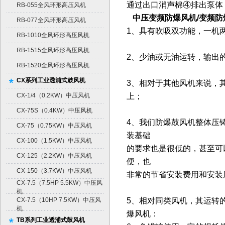
通过出口消声棉④排出泵体
RB-055全风环形高压风机
中压变频防爆风机/变频防
RB-077全风环形高压风机
1、具有吹吸双功能，一机
RB-1010全风环形高压风机
RB-1515全风环形高压风机
2、少油或无油运转，输出
RB-1520全风环形高压风机
CX系列工业透浦式鼓风机
3、相对于其他风机来说，
CX-1/4（0.2KW）中压风机
上；
CX-75S（0.4KW）中压风机
4、我们防爆鼓风机整体压
CX-75（0.75KW）中压风机
装基础
CX-100（1.5KW）中压风机
的要求也是很低的，甚至可
CX-125（2.2KW）中压风机
便，也
CX-150（3.7KW）中压风机
非常的节省安装费用和安装
CX-7.5（7.5HP 5.5KW）中压风
机
CX-7.5（10HP 7.5KW）中压风
5、相对同类风机，其运转
机
爆风机：
TB系列工业透浦式鼓风机