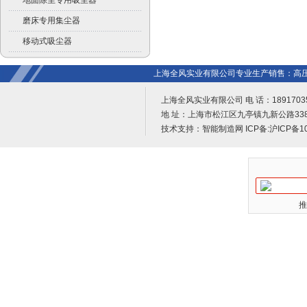
地面除尘专用吸尘器
磨床专用集尘器
移动式吸尘器
上海全风实业有限公司专业生产销售：高压
上海全风实业有限公司 电 话：18917035482
地 址：上海市松江区九亭镇九新公路338号
技术支持：
智能制造网
ICP备:
沪ICP备10
推