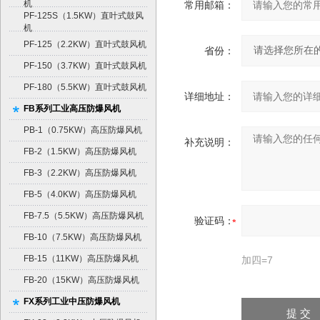
机
常用邮箱：
PF-125S（1.5KW）直叶式鼓风
机
PF-125（2.2KW）直叶式鼓风机
省份：
PF-150（3.7KW）直叶式鼓风机
PF-180（5.5KW）直叶式鼓风机
详细地址：
FB系列工业高压防爆风机
PB-1（0.75KW）高压防爆风机
补充说明：
FB-2（1.5KW）高压防爆风机
FB-3（2.2KW）高压防爆风机
FB-5（4.0KW）高压防爆风机
FB-7.5（5.5KW）高压防爆风机
验证码：
FB-10（7.5KW）高压防爆风机
FB-15（11KW）高压防爆风机
加四=7
FB-20（15KW）高压防爆风机
FX系列工业中压防爆风机