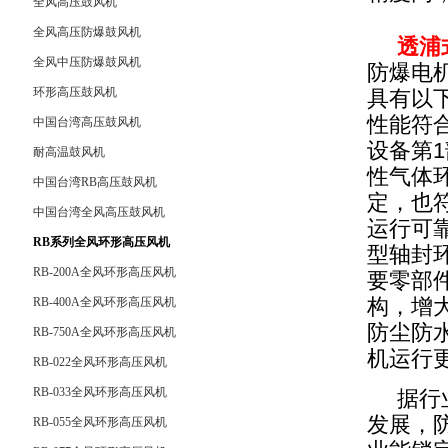
全风高压鼓风机
全风高压防爆鼓风机
透浦
全风中压防爆鼓风机
防爆电
环形高压鼓风机
具有以
性能符
中国台湾高压鼓风机
设备第
1
耐高温鼓风机
性气体
中国台湾RB高压鼓风机
定，也
中国台湾全风高压鼓风机
运行可
RB系列全风环形高压风机
型轴封
RB-200A全风环形高压风机
要零部
构，增
RB-400A全风环形高压风机
防尘防
RB-750A全风环形高压风机
机运行
RB-022全风环形高压风机
RB-033全风环形高压风机
据行业
发展，
RB-055全风环形高压风机