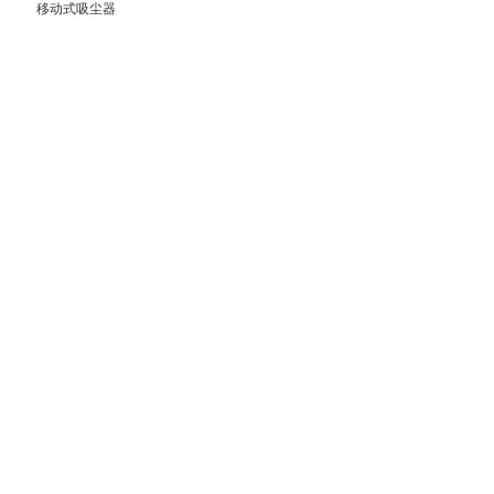
移动式吸尘器