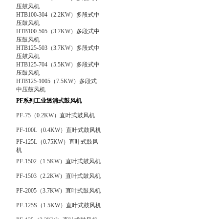
压鼓风机
HTB100-304（2.2KW）多段式中
压鼓风机
HTB100-505（3.7KW）多段式中
压鼓风机
HTB125-503（3.7KW）多段式中
压鼓风机
HTB125-704（5.5KW）多段式中
压鼓风机
HTB125-1005（7.5KW）多段式
中压鼓风机
PF系列工业透浦式鼓风机
PF-75（0.2KW）直叶式鼓风机
PF-100L（0.4KW）直叶式鼓风机
PF-125L（0.75KW）直叶式鼓风
机
PF-1502（1.5KW）直叶式鼓风机
PF-1503（2.2KW）直叶式鼓风机
PF-2005（3.7KW）直叶式鼓风机
PF-125S（1.5KW）直叶式鼓风机