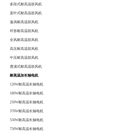
多段式耐高温鼓风机
直叶式耐高温鼓风机
漩涡耐高温鼓风机
环形耐高温鼓风机
全风耐高温鼓风机
高压耐高温鼓风机
中压耐高温鼓风机
透浦式耐高温鼓风机
耐高温加长轴电机
120W耐高温长轴电机
180W耐高温长轴电机
250W耐高温长轴电机
370W耐高温长轴电机
550W耐高温长轴电机
750W耐高温长轴电机