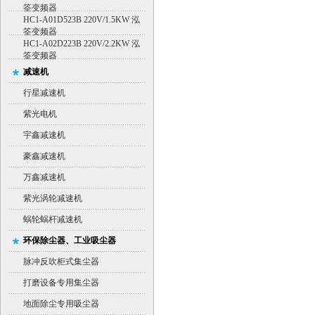
筌变频器
HC1-A01D523B 220V/1.5KW 泓
筌变频器
HC1-A02D223B 220V/2.2KW 泓
筌变频器
减速机
行星减速机
紫光电机
宇鑫减速机
豪鑫减速机
万鑫减速机
紫光涡轮减速机
蜗轮蜗杆减速机
环保除尘器、工业吸尘器
脉冲反吹柜式集尘器
打磨设备专用集尘器
地面除尘专用吸尘器