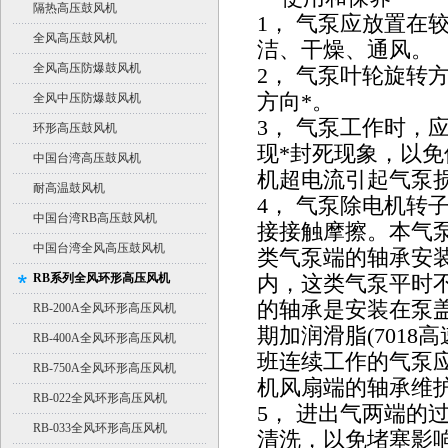
隔热高压鼓风机
1， 气泵应放置在
全风高压鼓风机
洁、干燥、通风。
全风高压防爆鼓风机
2， 气泵叶轮旋转
方向*。
全风中压防爆鼓风机
3， 气泵工作时，
环形高压鼓风机
现*封死现象，以
中国台湾高压鼓风机
机超电流引起气泵
耐高温鼓风机
4， 气泵除电机转
中国台湾RB高压鼓风机
接接触摩擦。本气
中国台湾全风高压鼓风机
类气泵端的轴承安
RB系列全风环形高压风机
内，这类气泵平时
的轴承是安装在泵
RB-200A全风环形高压风机
期加润滑脂(7018
RB-400A全风环形高压风机
班连续工作的气泵
RB-750A全风环形高压风机
机风扇端的轴承维
RB-022全风环形高压风机
5， 进出气两端的
RB-033全风环形高压风机
清洗，以免堵塞影