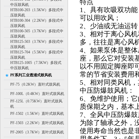
特点
中压鼓风机
1、具有吹吸双功
HTB100-203（1.5KW）多段式中
压鼓风机
可以用吹风；
HTB100-304（2.2KW）多段式中
2、少油或无油
压鼓风机
HTB100-505（3.7KW）多段式中
3、相对于离心风
压鼓风机
多，往往是离心
HTB125-503（3.7KW）多段式中
压鼓风机
4、如果泵体是整
HTB125-704（5.5KW）多段式中
座，那么它对安装
压鼓风机
HTB125-1005（7.5KW）多段式
以不用固定脚座即
中压鼓风机
常的节省安装费
PF系列工业透浦式鼓风机
5、相对同类风机
PF-75（0.2KW）直叶式鼓风机
中压防爆鼓风
PF-100L（0.4KW）直叶式鼓风机
6、免维护使用；
PF-125L（0.75KW）直叶式鼓风
质保期之内，基
机
7、
全风中压防爆鼓
PF-1502（1.5KW）直叶式鼓风机
为除了轴承之外，
PF-1503（2.2KW）直叶式鼓风机
使用寿命当然也是
PF-2005（3.7KW）直叶式鼓风机