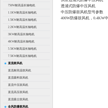
供应透浦式防爆中压风机
750W耐高温长轴电机
透浦式防爆中压风机
中压防爆鼓风机型号参数
1.1KW耐高温长轴电机
400W防爆鼓风机，0.4K
1.5KW耐高温长轴电机
2.2KW耐高温长轴电机
3KW耐高温长轴电机
4KW耐高温长轴电机
5.5KW耐高温长轴电机
7.5KW耐高温长轴电机
直流鼓风机
直流耐高温鼓风机
直流吸料鼓风机
直流中压鼓风机
直流高压鼓风机
直流吸尘鼓风机
全风防爆鼓风机