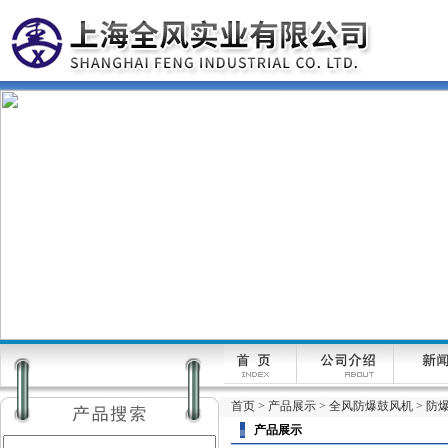
首页
>
产品展示
>
全风防爆鼓风机
>
防
产品展示