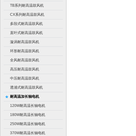
TB系列耐高温鼓风机
CX系列耐高温鼓风机
多段式耐高温鼓风机
直叶式耐高温鼓风机
漩涡耐高温鼓风机
环形耐高温鼓风机
全风耐高温鼓风机
高压耐高温鼓风机
中压耐高温鼓风机
透浦式耐高温鼓风机
耐高温加长轴电机
120W耐高温长轴电机
180W耐高温长轴电机
250W耐高温长轴电机
370W耐高温长轴电机