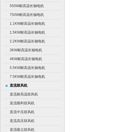
550W耐高温长轴电机
750W耐高温长轴电机
1.1KW耐高温长轴电机
1.5KW耐高温长轴电机
2.2KW耐高温长轴电机
3KW耐高温长轴电机
4KW耐高温长轴电机
5.5KW耐高温长轴电机
7.5KW耐高温长轴电机
直流鼓风机
直流耐高温鼓风机
直流吸料鼓风机
直流中压鼓风机
直流高压鼓风机
直流吸尘鼓风机