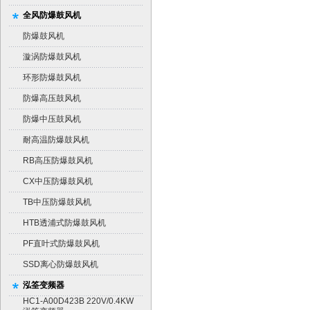
全风防爆鼓风机
防爆鼓风机
漩涡防爆鼓风机
环形防爆鼓风机
防爆高压鼓风机
防爆中压鼓风机
耐高温防爆鼓风机
RB高压防爆鼓风机
CX中压防爆鼓风机
TB中压防爆鼓风机
HTB透浦式防爆鼓风机
PF直叶式防爆鼓风机
SSD离心防爆鼓风机
泓筌变频器
HC1-A00D423B 220V/0.4KW