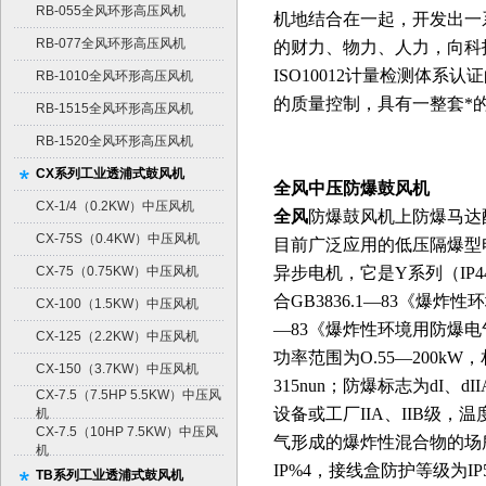
RB-055全风环形高压风机
机地结合在一起，开发出一
RB-077全风环形高压风机
的财力、物力、人力，向科技
ISO10012计量检测体
RB-1010全风环形高压风机
的质量控制，具有一整套*
RB-1515全风环形高压风机
RB-1520全风环形高压风机
CX系列工业透浦式鼓风机
全风
中压防爆鼓风机
CX-1/4（0.2KW）中压风机
全风
防爆鼓风机上防爆马达
CX-75S（0.4KW）中压风机
目前广泛应用的低压隔爆型
CX-75（0.75KW）中压风机
异步电机，它是Y系列（IP
合GB3836.1—83《爆炸
CX-100（1.5KW）中压风机
—83《爆炸性环境用防爆电
CX-125（2.2KW）中压风机
功率范围为O.55—200k
CX-150（3.7KW）中压风机
315nun；防爆标志为dI、d
CX-7.5（7.5HP 5.5KW）中压风
设备或工厂IIA、IIB级，
机
CX-7.5（10HP 7.5KW）中压风
气形成的爆炸性混合物的场所
机
IP%4，接线盒防护等级为IP
TB系列工业透浦式鼓风机