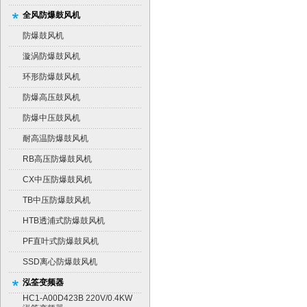
全风防爆鼓风机
防爆鼓风机
漩涡防爆鼓风机
环形防爆鼓风机
防爆高压鼓风机
防爆中压鼓风机
耐高温防爆鼓风机
RB高压防爆鼓风机
CX中压防爆鼓风机
TB中压防爆鼓风机
HTB透浦式防爆鼓风机
PF直叶式防爆鼓风机
SSD离心防爆鼓风机
泓筌变频器
HC1-A00D423B 220V/0.4KW