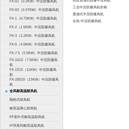
供应透浦式防爆中压风机
FX-02（0.2KW）中压防爆风机
工业中压防爆风机价格
FX-03（0.37KW）中压防爆风机
透浦式中压防爆风机
FX-1（0.75KW）中压防爆风机
全风-中压防爆风机
FX-2（1.5KW）中压防爆风机
FX-3（2.2KW）中压防爆风机
FX-5（4.0KW）中压防爆风机
FX-7.5（5.5KW）中压防爆风机
FX-1010（7.5KW）中压防爆风
机
FX-1515（11KW）中压防爆风
机
FX-20020（15KW）中压防爆风
机
全风耐高温鼓风机
隔热式鼓风机
耐高温离心鼓风机
PF直叶式耐高温鼓风机
HTB系列耐高温鼓风机