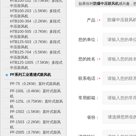
HTB100-102（0.75KW）多段式
如果你对
防爆中压鼓风机
感兴趣，
中压鼓风机
HTB100-203（1.5KW）多段式
中压鼓风机
产品：
HTB100-304（2.2KW）多段式
中压鼓风机
HTB100-505（3.7KW）多段式
中压鼓风机
您的单位：
HTB125-503（3.7KW）多段式
中压鼓风机
HTB125-704（5.5KW）多段式
中压鼓风机
您的姓名：
HTB125-1005（7.5KW）多段式
中压鼓风机
PF系列工业透浦式鼓风机
联系电话：
PF-75（0.2KW）直叶式鼓风机
PF-100L（0.4KW）直叶式鼓风
机
常用邮箱：
PF-125L（0.75KW）直叶式鼓风
机
PF-1502（1.5KW）直叶式鼓风
机
省份：
PF-1503（2.2KW）直叶式鼓风
机
PF-2005（3.7KW）直叶式鼓风