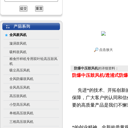
全风鼓风机
漩涡鼓风机
点击放大
吸料鼓风机
粮食扦样机专用双叶轮高压鼓风
机
防爆中压鼓风机
的详细资料：
吸尘高压风机
防爆中压鼓风机/透浦式防
全风防爆鼓风机
全风高压风机
先进*的技术、开拓创新
高压鼓风机
保障，广大客户的认同和信
小型高压风机
要的高质量产品是我们不懈
单相高压鼓风机
三相高压鼓风机
*的创业精神、全新的质量