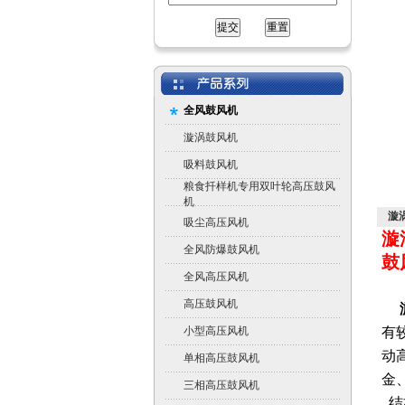
全风鼓风机
漩涡鼓风机
吸料鼓风机
粮食扦样机专用双叶轮高压鼓风
机
漩
吸尘高压风机
漩
全风防爆鼓风机
鼓
全风高压风机
高压鼓风机
小型高压风机
有
动
单相高压鼓风机
金
三相高压鼓风机
结