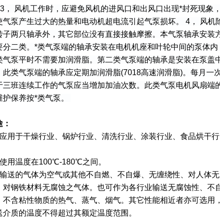
。 3， 风机工作时，应避免风机的进风口和出风口出现*封死现象
使气泵产生过大的热量和电动机超电流引起气泵损坏。 4， 风机
转子两只轴承外，其它部位没有直接接触摩擦。本气泵轴承安装
要分二类。*类气泵端的轴承安装在电机机座和叶轮中间的泵体内
类气泵平时不需要加润滑脂。第二类气泵端的轴承是安装在泵盖
，此类气泵端的轴承应定期加润滑脂(7018高速润滑脂)。每月一
于三班连续工作的气泵应当增加加油次数。此类气泵电机风扇端
维护保养按*类气泵。
途：
、应用于干燥行业、锅炉行业、清洗行业、涂装行业、食品烘干行
。
使用温度在100℃-180℃之间。
、输送的气体为空气或其他不自燃、不自爆、无缠绕性、对人体无
、对钢铁材料无腐蚀之气体。也可作为各行业输送无腐蚀性、不
、不含粘性物质的热气、蒸气、烟气。其它性能相近者亦可选用
送介质的温度不得超过其额定温度范围。