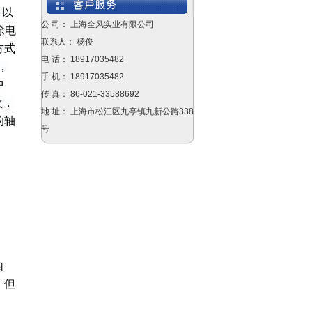
，以
公 司： 上海全风实业有限公司
除电
联系人： 杨俊
方式
电 话： 18917035482
透浦式耐高温中压鼓风机
，
手 机： 18917035482
中
传 真： 86-021-33588692
次，
地 址： 上海市松江区九亭镇九新公路338
的轴
号
特殊防爆旋涡气泵生产厂
家
变频防爆耐高温鼓风机
自
，但