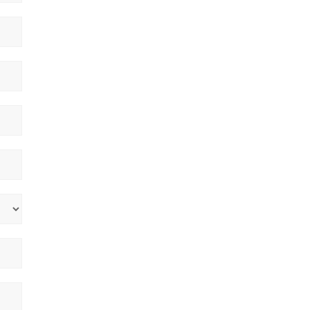
直流耐高温风机
透浦式耐高温中压鼓风机