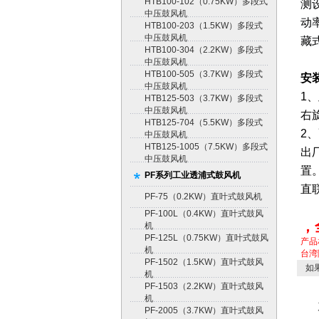
HTB100-102（0.75KW）多段式
测
中压鼓风机
动
HTB100-203（1.5KW）多段式
中压鼓风机
藏
HTB100-304（2.2KW）多段式
中压鼓风机
HTB100-505（3.7KW）多段式
安
中压鼓风机
1
HTB125-503（3.7KW）多段式
中压鼓风机
右
HTB125-704（5.5KW）多段式
2、
中压鼓风机
HTB125-1005（7.5KW）多段式
出
中压鼓风机
置
PF系列工业透浦式鼓风机
直
PF-75（0.2KW）直叶式鼓风机
PF-100L（0.4KW）直叶式鼓风
，
机
PF-125L（0.75KW）直叶式鼓风
产品
机
台湾
PF-1502（1.5KW）直叶式鼓风
如果
机
PF-1503（2.2KW）直叶式鼓风
机
PF-2005（3.7KW）直叶式鼓风