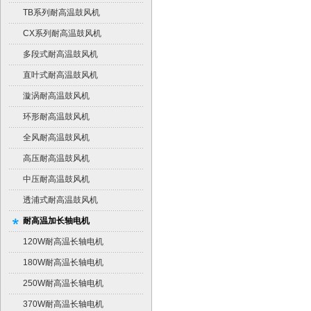
TB系列耐高温鼓风机
CX系列耐高温鼓风机
多段式耐高温鼓风机
直叶式耐高温鼓风机
漩涡耐高温鼓风机
环形耐高温鼓风机
全风耐高温鼓风机
高压耐高温鼓风机
中压耐高温鼓风机
透浦式耐高温鼓风机
耐高温加长轴电机
120W耐高温长轴电机
180W耐高温长轴电机
250W耐高温长轴电机
370W耐高温长轴电机