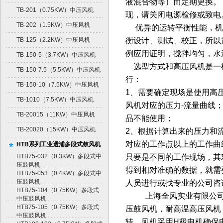
液混合物等）而定期更换。
TB-201（0.75KW）中压风机
现，请关闭电源检修或致电
TB-202（1.5KW）中压风机
优异的运转平衡性能，机
TB-125（2.2KW）中压风机
衡设计、测试、校正，所以
例应用证明，搅拌均匀，水
TB-150-5（3.7KW）中压风机
选型方式和高压风机是一
TB-150-7.5（5.5KW）中压风机
行：
TB-150-10（7.5KW）中压风机
1、需要确定现场是使用高
TB-1010（7.5KW）中压风机
风机对应的压力-流量曲线
TB-20015（11KW）中压风机
品不能使用；
TB-20020（15KW）中压风机
2、根据计算出来的压力和
对应的工作点以上的工作曲
HTB系列工业透浦多段式鼓风机
HTB75-032（0.3KW）多段式中
只要是不同的工作现场，其
压鼓风机
得到相对准确的数据，就需
HTB75-053（0.4KW）多段式中
压鼓风机
人员进行或找专业的公司咨
HTB75-104（0.75KW）多段式
上海全风实业有限公司所
中压鼓风机
HTB75-105（0.75KW）多段式
压鼓风机，耐高温高压风机
中压鼓风机
转，风机采用
H极电机确保