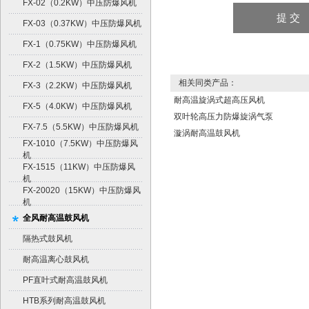
FX-02（0.2KW）中压防爆风机
FX-03（0.37KW）中压防爆风机
FX-1（0.75KW）中压防爆风机
FX-2（1.5KW）中压防爆风机
相关同类产品：
FX-3（2.2KW）中压防爆风机
耐高温旋涡式超高压风机
FX-5（4.0KW）中压防爆风机
双叶轮高压力防爆旋涡气泵
FX-7.5（5.5KW）中压防爆风机
漩涡耐高温鼓风机
FX-1010（7.5KW）中压防爆风
机
FX-1515（11KW）中压防爆风
机
FX-20020（15KW）中压防爆风
机
全风耐高温鼓风机
隔热式鼓风机
耐高温离心鼓风机
PF直叶式耐高温鼓风机
HTB系列耐高温鼓风机