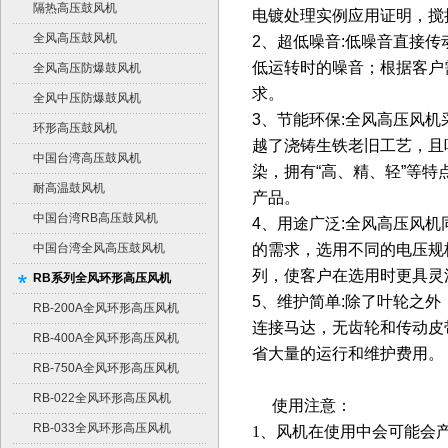
隔热高压鼓风机
电镀处理实例应用证明，搅
全风高压鼓风机
2、超低噪音:低噪音直接
低运转时的噪音；根据客户
全风高压防爆鼓风机
求。
全风中压防爆鼓风机
3、节能环保:全风高压风机
环形高压鼓风机
越了浇铸生铁老旧工艺，且
中国台湾高压鼓风机
染，拥有“高、精、轻”等特
耐高温鼓风机
产品。
中国台湾RB高压鼓风机
4、用途广泛:全风高压风机同
中国台湾全风高压鼓风机
的需求，选用不同的电压规
列，使客户在选用时更具灵
RB系列全风环形高压风机
5、维护简单:除了叶轮之
RB-200A全风环形高压风机
连接马达，无齿轮和传动皮
RB-400A全风环形高压风机
省大量的运行和维护费用。
RB-750A全风环形高压风机
RB-022全风环形高压风机
使用注意：
RB-033全风环形高压风机
1、风机在使用中会可能会