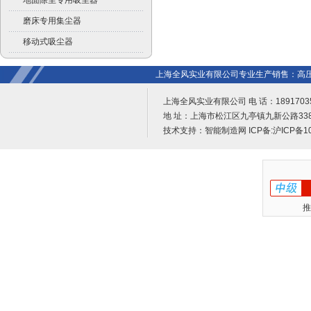
地面除尘专用吸尘器
磨床专用集尘器
移动式吸尘器
上海全风实业有限公司专业生产销售：高压
上海全风实业有限公司 电 话：18917035482
地 址：上海市松江区九亭镇九新公路338号
技术支持：
智能制造网
ICP备:
沪ICP备10
推