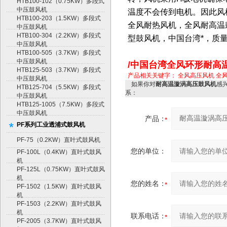
HTB100-102（0.75KW）多段式
中压鼓风机
温度不会传到电机。因此风
HTB100-203（1.5KW）多段式
全风耐热风机，全风耐高温
中压鼓风机
HTB100-304（2.2KW）多段式
型鼓风机，中国台湾*，质
中压鼓风机
HTB100-505（3.7KW）多段式
中压鼓风机
/中国台湾全风环形耐高
HTB125-503（3.7KW）多段式
产品相关关键字：
全风高压风机
全
中压鼓风机
如果你对
耐高温漩涡高压鼓风机
感
HTB125-704（5.5KW）多段式
系：
中压鼓风机
HTB125-1005（7.5KW）多段式
中压鼓风机
产品：
PF系列工业透浦式鼓风机
PF-75（0.2KW）直叶式鼓风机
您的单位：
PF-100L（0.4KW）直叶式鼓风
机
PF-125L（0.75KW）直叶式鼓风
机
您的姓名：
PF-1502（1.5KW）直叶式鼓风
机
PF-1503（2.2KW）直叶式鼓风
机
联系电话：
PF-2005（3.7KW）直叶式鼓风