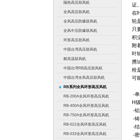
隔热高压鼓风机
证
全风高压鼓风机
在
轮
全风高压防爆鼓风机
只
全风中压防爆鼓风机
积
环形高压鼓风机
附
中国台湾高压鼓风机
叶
耐高温鼓风机
携
中国台湾RB高压鼓风机
栓
中国台湾全风高压鼓风机
可
RB系列全风环形高压风机
-
RB-200A全风环形高压风机
H
RB-400A全风环形高压风机
-
RB-750A全风环形高压风机
-
RB-022全风环形高压风机
-
RB-033全风环形高压风机
-