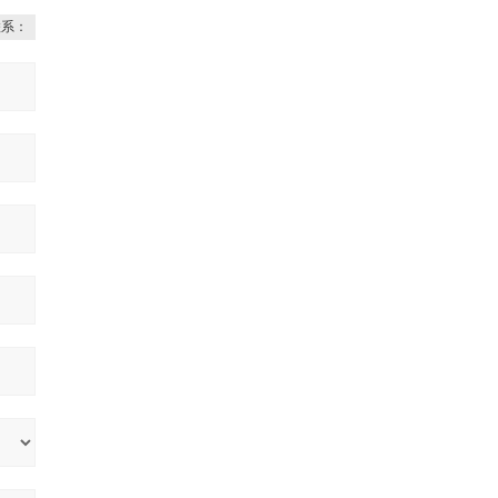
联系：
粮食扦样器高压风机
直流耐高温风机
透浦式耐高温中压鼓风机