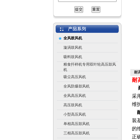
全风鼓风机
漩涡鼓风机
吸料鼓风机
粮食扦样机专用双叶轮高压鼓风
机
耐
吸尘高压风机
耐
全风防爆鼓风机
全风高压风机
采
维
高压鼓风机
小型高压风机
装
单相高压鼓风机
的
三相高压鼓风机
正