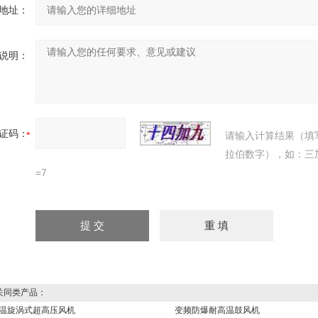
地址：
说明：
证码：
请输入计算结果（填
拉伯数字），如：三
=7
同类产品：
温旋涡式超高压风机
变频防爆耐高温鼓风机