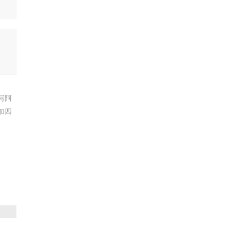
写阿
加四