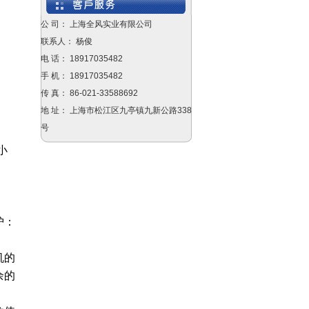
粮食扦样器高压风机
公 司： 上海全风实业有限公司
联系人： 杨俊
电 话： 18917035482
手 机： 18917035482
传 真： 86-021-33588692
地 址： 上海市松江区九亭镇九新公路338
直流耐高温风机
号
小
透浦式耐高温中压鼓风机
护：
机的
余的
特殊防爆旋涡气泵生产厂