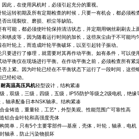
。因此，在使用风机时，必须引起充分的重视。
叶轮运转初期及所有定期检查的时候，只要一有机会，都必须检
是否出现裂纹、磨损、积尘等缺陷。
要有可能，都必须使叶轮保持清洁状态，并定期用钢丝刷刷去上
尘和锈皮等，因为随着运行时间的加长，这些灰尘由于不可能均
着在叶轮上，而造成叶轮平衡破坏，以至引起转子振动。
轮只要进行了修理，就需要对其再作动平衡。如有条件，可以使
试动平衡仪在现场进行平衡。在作动平衡之前，必须检查所有紧
是否上紧。因为叶轮已经在不平衡状态下运行了一段时间，这些
能已经松动。
耐高温高压风机
轻型设计，结构紧凑
单级，双级，三级，四级，五级，IP55防护等级之2级电机，绝缘
级，轴承配备日本NSK轴承。结构紧凑
铝合金铸造，重量轻，工艺*，外型美观。性能范围广可靠性高
铸造铝合金叶轮和高强度壳体
结构简单，只有5个主要零部件—基座，壳体，叶轮，轴承，电机
密封轴承，防止污染物损坏