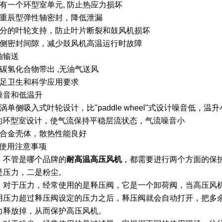
只有一个环型室单元, 防止热应力损坏
双重辰型弹性轴密封，降低泄漏
充分的叶轮支持，防止叶片断裂和鼓风机损坏
单侧密封间隙，减少鼓风机高温运行时故障
油输送
无碳氢化合物带出 ,无油气送风
满足卫生和科学应用要求
噪音和低温升
涡单侧吸入式叶轮设计，比"paddle wheel"式设计噪音低，温升
*的环型室设计，使气流保持平稳层流状态，气流噪音小
铝合金壳体，散热性能良好
用注意事项
管是哪个品牌的
耐高温高压风机
，都需要进行两个方面的保
是压力，二是粉尘。
于压力，经常使用的是释压阀，它是一个卸荷阀，当高压风
用压力超过释压阀设定的压力之后，释压阀就会自动打开，把多
力释放掉，从而保护高压风机。