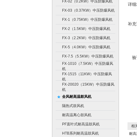
FX-02（0.2KW）中压防爆风机
详细
FX-03（0.37KW）中压防爆风机
FX-1（0.75KW）中压防爆风机
补充
FX-2（1.5KW）中压防爆风机
FX-3（2.2KW）中压防爆风机
FX-5（4.0KW）中压防爆风机
FX-7.5（5.5KW）中压防爆风机
验
FX-1010（7.5KW）中压防爆风
机
FX-1515（11KW）中压防爆风
机
FX-20020（15KW）中压防爆风
机
全风耐高温鼓风机
隔热式鼓风机
耐高温离心鼓风机
PF直叶式耐高温鼓风机
相关
HTB系列耐高温鼓风机
耐高