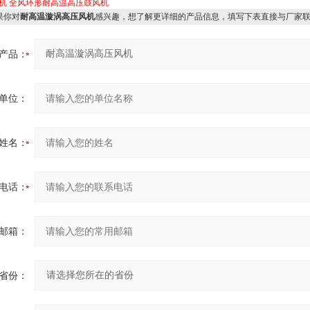
机
全风环形耐高温高压鼓风机
你对
耐高温漩涡高压风机
感兴趣，想了解更详细的产品信息，填写下表直接与厂家
产品：
单位：
姓名：
电话：
邮箱：
省份：