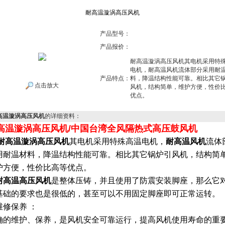
耐高温漩涡高压风机
产品型号：
产品报价：
耐高温漩涡高压风机其电机采用特
电机，耐高温风机流体部分采用耐
产品特点：
料，降温结构性能可靠。相比其它
点击放大
风机，结构简单，维护方便，性价
优点。
高温漩涡高压风机
的详细资料：
高温漩涡高压风机
/中国台湾全风隔热式高压鼓风机
耐高温漩涡高压风机
其电机采用特殊高温电机，
耐高温风机
流体
用耐温材料，降温结构性能可靠。相比其它锅炉引风机，结构简
护方便，性价比高等优点。
耐高温高压风机
是整体压铸，并且使用了防震安装脚座，那么它
基础的要求也是很低的，甚至可以不用固定脚座即可正常运转。
维修保养 ：
确的维护、保养，是风机安全可靠运行，提高风机使用寿命的重