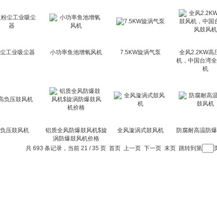
尘工业吸尘器
小功率鱼池增氧风机
7.5KW旋涡气泵
全风2.2KW
机，中国台湾全
机
负压鼓风机
铝质全风防爆鼓风机$旋
全风漩涡式鼓风机
防腐耐高温防爆
涡防爆鼓风机价格
共 693 条记录，当前 21 / 35 页
首页
上一页
下一页
末页
跳转到第