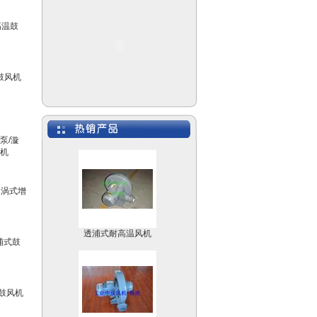
11KW大功率全自粮食动
扦样器生产厂家
鼓风机
防爆耐高温风机
漩涡式增
透浦式耐高温风机
式鼓风机
隔热式耐高温中压风机