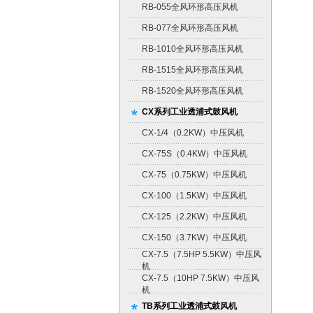
RB-055全风环形高压风机
RB-077全风环形高压风机
RB-1010全风环形高压风机
RB-1515全风环形高压风机
RB-1520全风环形高压风机
CX系列工业透浦式鼓风机
CX-1/4（0.2KW）中压风机
CX-75S（0.4KW）中压风机
CX-75（0.75KW）中压风机
CX-100（1.5KW）中压风机
CX-125（2.2KW）中压风机
CX-150（3.7KW）中压风机
CX-7.5（7.5HP 5.5KW）中压风
机
CX-7.5（10HP 7.5KW）中压风
机
TB系列工业透浦式鼓风机