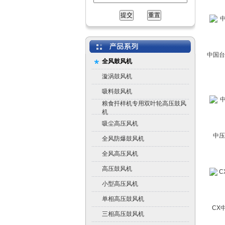
中国台
全风鼓风机
漩涡鼓风机
吸料鼓风机
粮食扦样机专用双叶轮高压鼓风
机
吸尘高压风机
中压
全风防爆鼓风机
全风高压风机
高压鼓风机
小型高压风机
单相高压鼓风机
CX
三相高压鼓风机